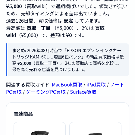
¥5,000
（買取wiki）で通期横ばいでした。値動きが無い
ため、売却タイミングによる差は出ていません。
過去126日間、買取価格は
安定
しています。
最高値は
買取一丁目
（¥5,000）、2位は
買取
wiki
（¥5,000）で、差額は
¥0
です。
まとめ:
2026年08月時点で「EPSON エプソン インクカー
トリッジ KAM-6CL-L 増量6色パック」の新品買取価格は最
高
¥5,000
（買取一丁目）。2社の買取店で価格を比較し、
最も高く売れる店舗を見つけましょう。
関連する買取ガイド:
MacBook買取
/
iPad買取
/
ノート
PC買取
/
ゲーミングPC買取
/
Surface買取
関連商品