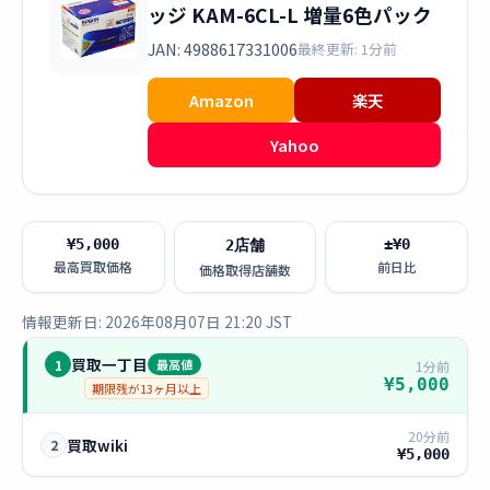
ッジ KAM-6CL-L 増量6色パック
JAN: 4988617331006
最終更新: 1分前
Amazon
楽天
Yahoo
¥5,000
±¥0
2店舗
最高買取価格
前日比
価格取得店舗数
情報更新日: 2026年08月07日 21:20 JST
買取一丁目
1
最高値
1分前
¥5,000
期限残が13ヶ月以上
20分前
買取wiki
2
¥5,000