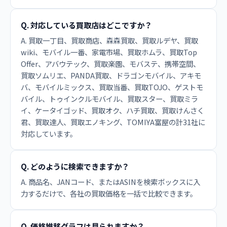
Q. 対応している買取店はどこですか？
A. 買取一丁目、買取商店、森森買取、買取ルデヤ、買取
wiki、モバイル一番、家電市場、買取ホムラ、買取Top
Offer、アバウテック、買取楽園、モバステ、携帯空間、
買取ソムリエ、PANDA買取、ドラゴンモバイル、アキモ
バ、モバイルミックス、買取当番、買取TOJO、ゲストモ
バイル、トゥインクルモバイル、買取スター、買取ミラ
イ、ケータイゴッド、買取オク、ハチ買取、買取けんさく
君、買取達人、買取エノキング、TOMIYA富屋の計31社に
対応しています。
Q. どのように検索できますか？
A. 商品名、JANコード、またはASINを検索ボックスに入
力するだけで、各社の買取価格を一括で比較できます。
Q. 価格推移グラフは見られますか？