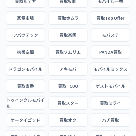
買取ルデヤ
買取wiki
モバイル一番
家電市場
買取ホムラ
買取Top Offer
アバウテック
買取楽園
モバステ
携帯空間
買取ソムリエ
PANDA買取
ドラゴンモバイル
アキモバ
モバイルミックス
買取当番
買取TOJO
ゲストモバイル
トゥインクルモバイ
買取スター
買取ミライ
ル
ケータイゴッド
買取オク
ハチ買取