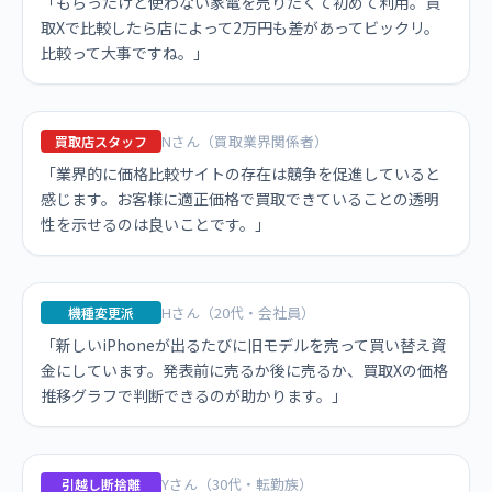
「もらったけど使わない家電を売りたくて初めて利用。買
取Xで比較したら店によって2万円も差があってビックリ。
比較って大事ですね。」
Nさん（買取業界関係者）
買取店スタッフ
「業界的に価格比較サイトの存在は競争を促進していると
感じます。お客様に適正価格で買取できていることの透明
性を示せるのは良いことです。」
Hさん（20代・会社員）
機種変更派
「新しいiPhoneが出るたびに旧モデルを売って買い替え資
金にしています。発表前に売るか後に売るか、買取Xの価格
推移グラフで判断できるのが助かります。」
Yさん（30代・転勤族）
引越し断捨離