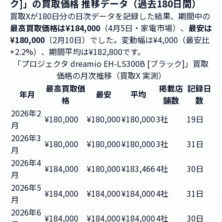
ク]」の買取価格 推移データ（過去180日間）
買取Xが180日分の日次データを記録した結果、期間中の
最高買取価格は¥184,000
（4月5日・家電市場）、
最安は
¥180,000
（2月10日）でした。変動幅は¥4,000（最安比
+2.2%）、期間平均は¥182,800です。
「プロジェクタ dreamio EH-LS300B [ブラック]」買取
価格の月次推移（買取X 実測）
最高買取価
掲載店
記録日
年月
最安
平均
格
舗数
数
2026年2
¥180,000
¥180,000
¥180,000
3社
19日
月
2026年3
¥180,000
¥180,000
¥180,000
3社
31日
月
2026年4
¥184,000
¥180,000
¥183,466
4社
30日
月
2026年5
¥184,000
¥184,000
¥184,000
4社
31日
月
2026年6
¥184,000
¥184,000
¥184,000
4社
30日