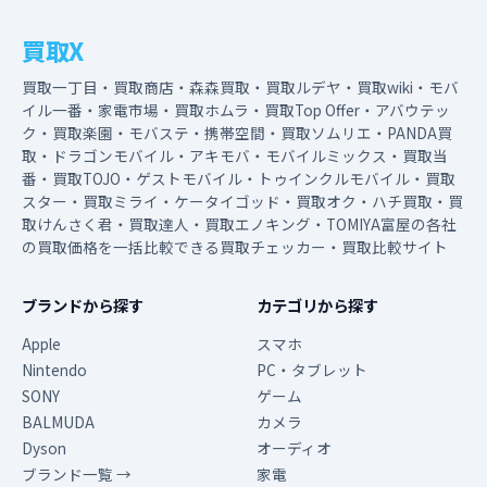
買取X
買取一丁目・買取商店・森森買取・買取ルデヤ・買取wiki・モバ
イル一番・家電市場・買取ホムラ・買取Top Offer・アバウテッ
ク・買取楽園・モバステ・携帯空間・買取ソムリエ・PANDA買
取・ドラゴンモバイル・アキモバ・モバイルミックス・買取当
番・買取TOJO・ゲストモバイル・トゥインクルモバイル・買取
スター・買取ミライ・ケータイゴッド・買取オク・ハチ買取・買
取けんさく君・買取達人・買取エノキング・TOMIYA富屋の各社
の買取価格を一括比較できる買取チェッカー・買取比較サイト
ブランドから探す
カテゴリから探す
Apple
スマホ
Nintendo
PC・タブレット
SONY
ゲーム
BALMUDA
カメラ
Dyson
オーディオ
ブランド一覧 →
家電