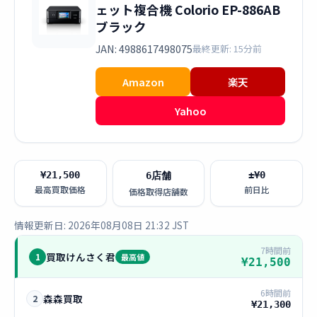
ェット複合機 Colorio EP-886AB
ブラック
JAN: 4988617498075
最終更新: 15分前
Amazon
楽天
Yahoo
¥21,500
±¥0
6店舗
最高買取価格
前日比
価格取得店舗数
情報更新日: 2026年08月08日 21:32 JST
7時間前
買取けんさく君
1
最高値
¥21,500
6時間前
森森買取
2
¥21,300