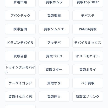
家電市場
買取ホムラ
買取Top Offer
アバウテック
買取楽園
モバステ
携帯空間
買取ソムリエ
PANDA買取
ドラゴンモバイル
アキモバ
モバイルミックス
買取当番
買取TOJO
ゲストモバイル
トゥインクルモバイ
買取スター
買取ミライ
ル
ケータイゴッド
買取オク
ハチ買取
買取けんさく君
買取達人
買取エノキング