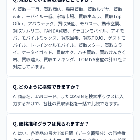
A. 買取一丁目、買取商店、森森買取、買取ルデヤ、買取
wiki、モバイル一番、家電市場、買取ホムラ、買取Top
Offer、アバウテック、買取楽園、モバステ、携帯空間、
買取ソムリエ、PANDA買取、ドラゴンモバイル、アキモ
バ、モバイルミックス、買取当番、買取TOJO、ゲストモ
バイル、トゥインクルモバイル、買取スター、買取ミラ
イ、ケータイゴッド、買取オク、ハチ買取、買取けんさく
君、買取達人、買取エノキング、TOMIYA富屋の計31社に
対応しています。
Q. どのように検索できますか？
A. 商品名、JANコード、またはASINを検索ボックスに入
力するだけで、各社の買取価格を一括で比較できます。
Q. 価格推移グラフは見られますか？
A. はい、各商品の最大180日間（データ蓄積分）の価格推