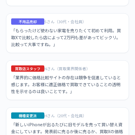
Sさん（30代・会社員）
不用品売却
「もらったけど使わない家電を売りたくて初めて利用。買
取Xで比較したら店によって2万円も差があってビックリ。
比較って大事ですね。」
Nさん（買取業界関係者）
買取店スタッフ
「業界的に価格比較サイトの存在は競争を促進していると
感じます。お客様に適正価格で買取できていることの透明
性を示せるのは良いことです。」
Hさん（20代・会社員）
機種変更派
「新しいiPhoneが出るたびに旧モデルを売って買い替え資
金にしています。発表前に売るか後に売るか、買取Xの価格