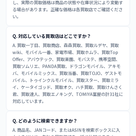
し、実際の買取価格は商品の状態や在庫状況により変動す
る場合があります。正確な価格は各買取店でご確認くださ
い。
Q. 対応している買取店はどこですか？
A. 買取一丁目、買取商店、森森買取、買取ルデヤ、買取
wiki、モバイル一番、家電市場、買取ホムラ、買取Top
Offer、アバウテック、買取楽園、モバステ、携帯空間、
買取ソムリエ、PANDA買取、ドラゴンモバイル、アキモ
バ、モバイルミックス、買取当番、買取TOJO、ゲストモ
バイル、トゥインクルモバイル、買取スター、買取ミラ
イ、ケータイゴッド、買取オク、ハチ買取、買取けんさく
君、買取達人、買取エノキング、TOMIYA富屋の計31社に
対応しています。
Q. どのように検索できますか？
A. 商品名、JANコード、またはASINを検索ボックスに入