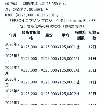
+0.2%）、期間平均は¥125,050です。
直近の値動き: 90日前比
+
¥200
（¥125,000→¥125,200）。
「EPSON エプソン プロジェクタ Lifestudio Flex EF-
72」買取価格の月次推移（買取X 実測）
最高買取価
掲載店
記録日
年月
最安
平均
格
舗数
数
2026年2
¥125,000
¥125,000
¥125,000
1社
12日
月
2026年3
¥125,000
¥125,000
¥125,000
1社
31日
月
2026年4
¥125,000
¥125,000
¥125,000
1社
30日
月
2026年5
¥125,000
¥125,000
¥125,000
1社
31日
月
2026年6
¥125,200
¥125,000
¥125,040
2社
30日
月
2026年7