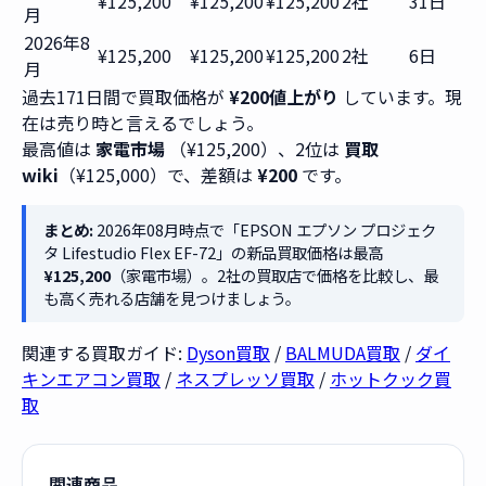
¥125,200
¥125,200
¥125,200
2社
31日
月
2026年8
¥125,200
¥125,200
¥125,200
2社
6日
月
過去171日間で買取価格が
¥200値上がり
しています。現
在は売り時と言えるでしょう。
最高値は
家電市場
（¥125,200）、2位は
買取
wiki
（¥125,000）で、差額は
¥200
です。
まとめ:
2026年08月時点で「EPSON エプソン プロジェク
タ Lifestudio Flex EF-72」の新品買取価格は最高
¥125,200
（家電市場）。2社の買取店で価格を比較し、最
も高く売れる店舗を見つけましょう。
関連する買取ガイド:
Dyson買取
/
BALMUDA買取
/
ダイ
キンエアコン買取
/
ネスプレッソ買取
/
ホットクック買
取
関連商品