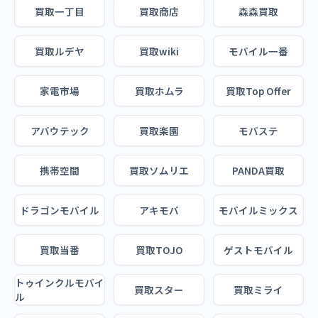
買取一丁目
買取商店
森森買取
買取ルデヤ
買取wiki
モバイル一番
家電市場
買取ホムラ
買取Top Offer
アバウテック
買取楽園
モバステ
携帯空間
買取ソムリエ
PANDA買取
ドラゴンモバイル
アキモバ
モバイルミックス
買取当番
買取TOJO
ゲストモバイル
トゥインクルモバイ
買取スター
買取ミライ
ル