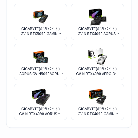
GIGABYTE(ギガバイト)
GIGABYTE(ギガバイト)
GV-N RTX5090 GAMING
GV-N RTX4090 AORUSX
OC-32GD [PCIExp 32GB]
W-24GD [PCIExp 24GB]
GIGABYTE(ギガバイト)
GIGABYTE(ギガバイト)
AORUS GV-N5090AORUS
GV-N RTX4090 AERO OC-
M-32GD [PCIExp 32GB]
24GD [PCIExp 24GB]
GIGABYTE(ギガバイト)
GIGABYTE(ギガバイト)
GV-N RTX4090 AORUS M-
GV-N RTX4090 GAMING
24GD [PCIExp 24GB]
OC-24GD [PCIExp 24GB]