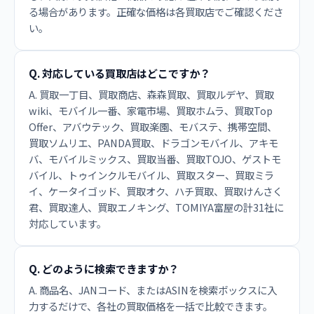
る場合があります。正確な価格は各買取店でご確認くださ
い。
Q. 対応している買取店はどこですか？
A. 買取一丁目、買取商店、森森買取、買取ルデヤ、買取
wiki、モバイル一番、家電市場、買取ホムラ、買取Top
Offer、アバウテック、買取楽園、モバステ、携帯空間、
買取ソムリエ、PANDA買取、ドラゴンモバイル、アキモ
バ、モバイルミックス、買取当番、買取TOJO、ゲストモ
バイル、トゥインクルモバイル、買取スター、買取ミラ
イ、ケータイゴッド、買取オク、ハチ買取、買取けんさく
君、買取達人、買取エノキング、TOMIYA富屋の計31社に
対応しています。
Q. どのように検索できますか？
A. 商品名、JANコード、またはASINを検索ボックスに入
力するだけで、各社の買取価格を一括で比較できます。