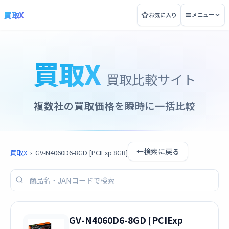
買取X
お気に入り
メニュー
買取X
買取比較サイト
複数社の買取価格を瞬時に一括比較
←
検索に戻る
買取X
›
GV-N4060D6-8GD [PCIExp 8GB]
GV-N4060D6-8GD [PCIExp