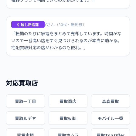
推移グラフで判断できるのが助かります。」
Yさん（30代・転勤族）
引越し断捨離
「転勤のたびに家電をまとめて売却しています。時間がな
いので一番高い店をすぐ見つけられるのが本当に助かる。
宅配買取対応の店がわかるのも便利。」
対応買取店
買取一丁目
買取商店
森森買取
買取ルデヤ
買取wiki
モバイル一番
家電市場
買取ホムラ
買取Top Offer