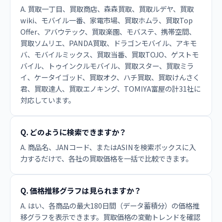
A. 買取一丁目、買取商店、森森買取、買取ルデヤ、買取
wiki、モバイル一番、家電市場、買取ホムラ、買取Top
Offer、アバウテック、買取楽園、モバステ、携帯空間、
買取ソムリエ、PANDA買取、ドラゴンモバイル、アキモ
バ、モバイルミックス、買取当番、買取TOJO、ゲストモ
バイル、トゥインクルモバイル、買取スター、買取ミラ
イ、ケータイゴッド、買取オク、ハチ買取、買取けんさく
君、買取達人、買取エノキング、TOMIYA富屋の計31社に
対応しています。
Q. どのように検索できますか？
A. 商品名、JANコード、またはASINを検索ボックスに入
力するだけで、各社の買取価格を一括で比較できます。
Q. 価格推移グラフは見られますか？
A. はい、各商品の最大180日間（データ蓄積分）の価格推
移グラフを表示できます。買取価格の変動トレンドを確認