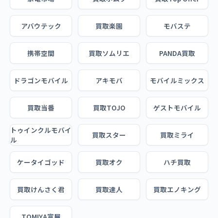
アバウテック
買取楽園
モバステ
携帯空間
買取ソムリエ
PANDA買取
ドラゴンモバイル
アキモバ
モバイルミックス
買取当番
買取TOJO
ゲストモバイル
トゥインクルモバイ
買取スター
買取ミライ
ル
ケータイゴッド
買取オク
ハチ買取
買取けんさく君
買取達人
買取エノキング
TOMIYA富屋