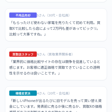
Sさん（30代・会社員）
不用品売却
「もらったけど使わない家電を売りたくて初めて利用。買
取Xで比較したら店によって2万円も差があってビックリ。
比較って大事ですね。」
Nさん（買取業界関係者）
買取店スタッフ
「業界的に価格比較サイトの存在は競争を促進していると
感じます。お客様に適正価格で買取できていることの透明
性を示せるのは良いことです。」
Hさん（20代・会社員）
機種変更派
「新しいiPhoneが出るたびに旧モデルを売って買い替え資
金にしています。発表前に売るか後に売るか、買取Xの価格