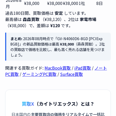
2026年8
¥38,000
¥38,000
¥38,000
1社
8日
月
過去180日間、買取価格は
安定
しています。
最高値は
森森買取
（¥38,120）、2位は
家電市場
（¥38,000）で、差額は
¥120
です。
まとめ:
2026年08月時点で「GV-N4060D6-8GD [PCIExp
8GB]」の新品買取価格は最高
¥38,000
（森森買取）。2社
の買取店で価格を比較し、最も高く売れる店舗を見つけま
しょう。
関連する買取ガイド:
MacBook買取
/
iPad買取
/
ノート
PC買取
/
ゲーミングPC買取
/
Surface買取
買取X
（カイトリエックス）とは？
日本国内の
主要買取店の価格をリアルタイムで一括比