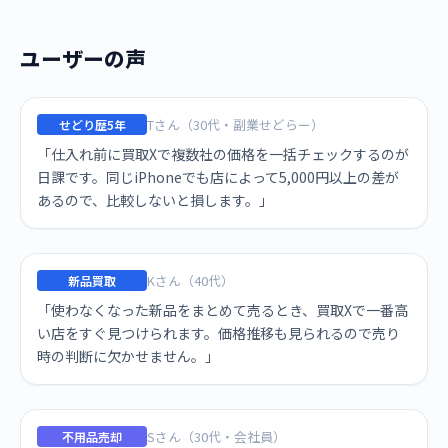
ユーザーの声
Tさん（30代・副業せどらー）
せどり歴5年
「仕入れ前に買取Xで複数社の価格を一括チェックするのが
日課です。同じiPhoneでも店によって5,000円以上の差が
あるので、比較しないと損します。」
Kさん（40代）
新品買取
「使わなくなった新品をまとめて売るとき、買取Xで一番高
い店をすぐ見つけられます。価格推移も見られるので売り
時の判断に欠かせません。」
Sさん（30代・会社員）
不用品売却