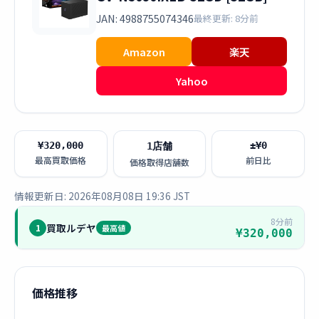
JAN: 4988755074346
最終更新: 8分前
Amazon
楽天
Yahoo
¥320,000
±¥0
1店舗
最高買取価格
前日比
価格取得店舗数
情報更新日: 2026年08月08日 19:36 JST
8分前
買取ルデヤ
1
最高値
¥320,000
価格推移