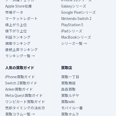
Apple Store在庫
Galaxyシリーズ
市場データ
Google Pixelシリーズ
マーケットレポート
Nintendo Switch 2
値上がり上位
PlayStation 5
値下がり上位
iPadシリーズ
利益ランキング
MacBookシリーズ
検索ランキング
シリーズ一覧 →
連続上昇ランキング
ランキング一覧 →
人気の買取ガイド
買取店
iPhone買取ガイド
買取一丁目
Switch 2買取ガイド
買取商店
Anker買取ガイド
森森買取
Meta Quest買取ガイド
買取ルデヤ
ワンピカード買取ガイド
買取wiki
売却タイミングの決め方
モバイル一番
買取コラム一覧 →
買取ホムラ