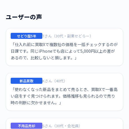
ユーザーの声
Tさん（30代・副業せどらー）
せどり歴5年
「仕入れ前に買取Xで複数社の価格を一括チェックするのが
日課です。同じiPhoneでも店によって5,000円以上の差が
あるので、比較しないと損します。」
Kさん（40代）
新品買取
「使わなくなった新品をまとめて売るとき、買取Xで一番高
い店をすぐ見つけられます。価格推移も見られるので売り
時の判断に欠かせません。」
Sさん（30代・会社員）
不用品売却