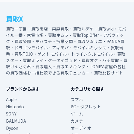
買取X
買取一丁目・買取商店・森森買取・買取ルデヤ・買取wiki・モバ
イル一番・家電市場・買取ホムラ・買取Top Offer・アバウテッ
ク・買取楽園・モバステ・携帯空間・買取ソムリエ・PANDA買
取・ドラゴンモバイル・アキモバ・モバイルミックス・買取当
番・買取TOJO・ゲストモバイル・トゥインクルモバイル・買取
スター・買取ミライ・ケータイゴッド・買取オク・ハチ買取・買
取けんさく君・買取達人・買取エノキング・TOMIYA富屋の各社
の買取価格を一括比較できる買取チェッカー・買取比較サイト
ブランドから探す
カテゴリから探す
Apple
スマホ
Nintendo
PC・タブレット
SONY
ゲーム
BALMUDA
カメラ
Dyson
オーディオ