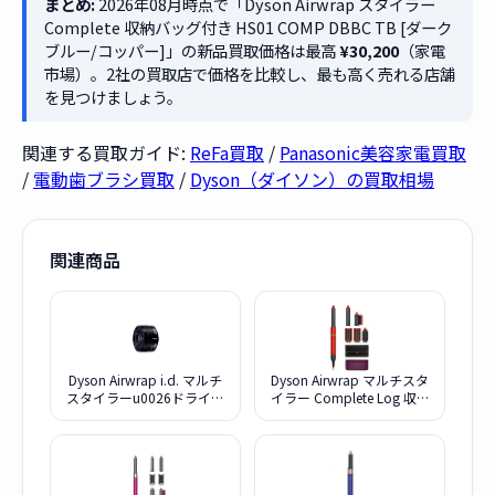
まとめ:
2026年08月時点で「Dyson Airwrap スタイラー
Complete 収納バッグ付き HS01 COMP DBBC TB [ダーク
ブルー/コッパー]」の新品買取価格は最高
¥30,200
（家電
市場）。2社の買取店で価格を比較し、最も高く売れる店舗
を見つけましょう。
関連する買取ガイド:
ReFa買取
/
Panasonic美容家電買取
/
電動歯ブラシ買取
/
Dyson（ダイソン）の買取相場
関連商品
Dyson Airwrap i.d. マルチ
Dyson Airwrap マルチスタ
スタイラーu0026ドライヤ
イラー Complete Log 収納
ー HS08 CPATO [セラミッ
ポーチ付き HS05 COMP LG
クパティーナ/トパーズ]
TOTO SP [トパーズオレン
ジ]