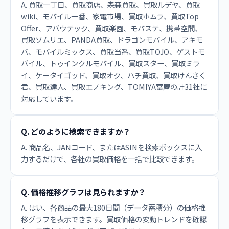
A. 買取一丁目、買取商店、森森買取、買取ルデヤ、買取
wiki、モバイル一番、家電市場、買取ホムラ、買取Top
Offer、アバウテック、買取楽園、モバステ、携帯空間、
買取ソムリエ、PANDA買取、ドラゴンモバイル、アキモ
バ、モバイルミックス、買取当番、買取TOJO、ゲストモ
バイル、トゥインクルモバイル、買取スター、買取ミラ
イ、ケータイゴッド、買取オク、ハチ買取、買取けんさく
君、買取達人、買取エノキング、TOMIYA富屋の計31社に
対応しています。
Q. どのように検索できますか？
A. 商品名、JANコード、またはASINを検索ボックスに入
力するだけで、各社の買取価格を一括で比較できます。
Q. 価格推移グラフは見られますか？
A. はい、各商品の最大180日間（データ蓄積分）の価格推
移グラフを表示できます。買取価格の変動トレンドを確認