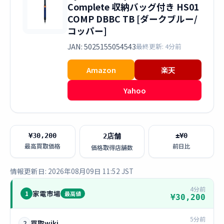
Complete 収納バッグ付き HS01
COMP DBBC TB [ダークブルー/
コッパー]
JAN: 5025155054543
最終更新: 4分前
Amazon
楽天
Yahoo
¥30,200
±¥0
2店舗
最高買取価格
前日比
価格取得店舗数
情報更新日: 2026年08月09日 11:52 JST
4分前
家電市場
1
最高値
¥30,200
5分前
買取wiki
2