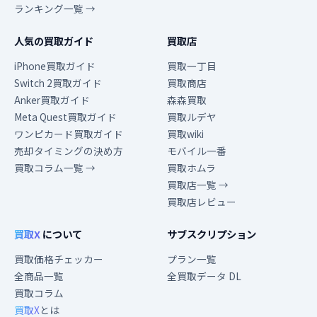
ランキング一覧 →
人気の買取ガイド
買取店
iPhone買取ガイド
買取一丁目
Switch 2買取ガイド
買取商店
Anker買取ガイド
森森買取
Meta Quest買取ガイド
買取ルデヤ
ワンピカード買取ガイド
買取wiki
売却タイミングの決め方
モバイル一番
買取コラム一覧 →
買取ホムラ
買取店一覧 →
買取店レビュー
買取X
について
サブスクリプション
買取価格チェッカー
プラン一覧
全商品一覧
全買取データ DL
買取コラム
買取X
とは