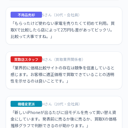
Sさん（30代・会社員）
不用品売却
「もらったけど使わない家電を売りたくて初めて利用。買
取Xで比較したら店によって2万円も差があってビックリ。
比較って大事ですね。」
Nさん（買取業界関係者）
買取店スタッフ
「業界的に価格比較サイトの存在は競争を促進していると
感じます。お客様に適正価格で買取できていることの透明
性を示せるのは良いことです。」
Hさん（20代・会社員）
機種変更派
「新しいiPhoneが出るたびに旧モデルを売って買い替え資
金にしています。発表前に売るか後に売るか、買取Xの価格
推移グラフで判断できるのが助かります。」