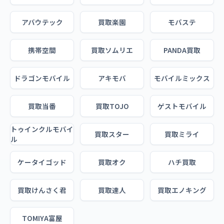
アバウテック
買取楽園
モバステ
携帯空間
買取ソムリエ
PANDA買取
ドラゴンモバイル
アキモバ
モバイルミックス
買取当番
買取TOJO
ゲストモバイル
トゥインクルモバイ
買取スター
買取ミライ
ル
ケータイゴッド
買取オク
ハチ買取
買取けんさく君
買取達人
買取エノキング
TOMIYA富屋