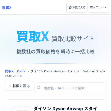
買取X
お気に入り
メニュー
買取X
買取比較サイト
複数社の買取価格を瞬時に一括比較
買取X
›
Dyson
›
ダイソン Dyson Airwrap スタイラー Volume+Shape
HS01VNSFN
←
検索に戻る
ダイソン Dyson Airwrap スタイ