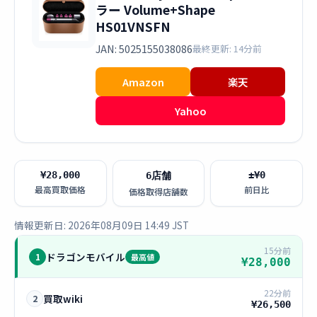
ラー Volume+Shape
HS01VNSFN
JAN: 5025155038086
最終更新: 14分前
Amazon
楽天
Yahoo
¥28,000
±¥0
6店舗
最高買取価格
前日比
価格取得店舗数
情報更新日: 2026年08月09日 14:49 JST
15分前
ドラゴンモバイル
1
最高値
¥28,000
22分前
買取wiki
2
¥26,500