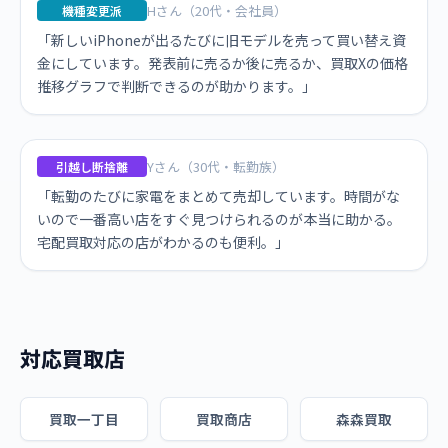
Hさん（20代・会社員）
機種変更派
「新しいiPhoneが出るたびに旧モデルを売って買い替え資
金にしています。発表前に売るか後に売るか、買取Xの価格
推移グラフで判断できるのが助かります。」
Yさん（30代・転勤族）
引越し断捨離
「転勤のたびに家電をまとめて売却しています。時間がな
いので一番高い店をすぐ見つけられるのが本当に助かる。
宅配買取対応の店がわかるのも便利。」
対応買取店
買取一丁目
買取商店
森森買取