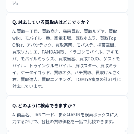
い。
Q. 対応している買取店はどこですか？
A. 買取一丁目、買取商店、森森買取、買取ルデヤ、買取
wiki、モバイル一番、家電市場、買取ホムラ、買取Top
Offer、アバウテック、買取楽園、モバステ、携帯空間、
買取ソムリエ、PANDA買取、ドラゴンモバイル、アキモ
バ、モバイルミックス、買取当番、買取TOJO、ゲストモ
バイル、トゥインクルモバイル、買取スター、買取ミラ
イ、ケータイゴッド、買取オク、ハチ買取、買取けんさく
君、買取達人、買取エノキング、TOMIYA富屋の計31社に
対応しています。
Q. どのように検索できますか？
A. 商品名、JANコード、またはASINを検索ボックスに入
力するだけで、各社の買取価格を一括で比較できます。