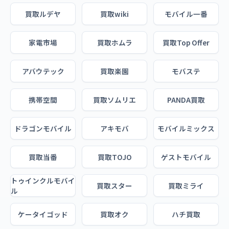
買取ルデヤ
買取wiki
モバイル一番
家電市場
買取ホムラ
買取Top Offer
アバウテック
買取楽園
モバステ
携帯空間
買取ソムリエ
PANDA買取
ドラゴンモバイル
アキモバ
モバイルミックス
買取当番
買取TOJO
ゲストモバイル
トゥインクルモバイ
買取スター
買取ミライ
ル
ケータイゴッド
買取オク
ハチ買取