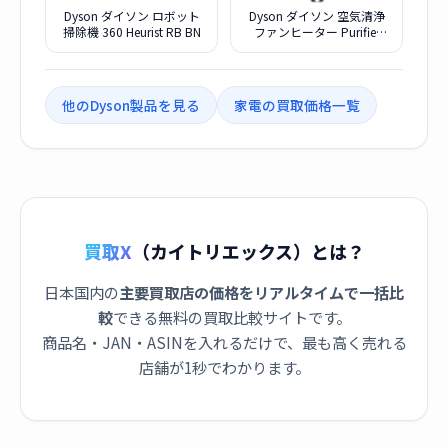
Dyson ダイソン ロボット
Dyson ダイソン 空気清浄
掃除機 360 Heurist RB BN
ファンヒーター Purifier
Hot + Cool HP2 De-NOx
HP12 WG ホワイトゴール
ド
他のDyson製品を見る
家電の買取価格一覧
買取X
（カイトリエックス）とは？
日本国内の
主要買取店の価格をリアルタイムで一括比
較
できる無料の買取比較サイトです。
商品名・JAN・ASINを入れるだけで、最も高く売れる
店舗が1秒でわかります。