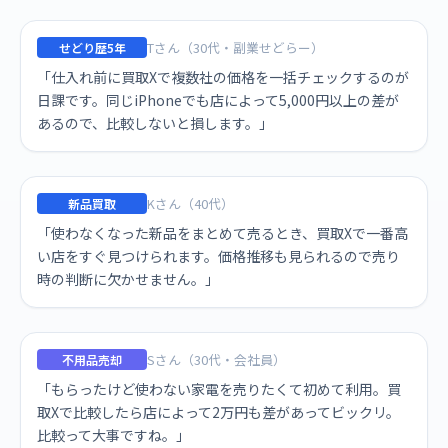
Tさん（30代・副業せどらー）
せどり歴5年
「仕入れ前に買取Xで複数社の価格を一括チェックするのが
日課です。同じiPhoneでも店によって5,000円以上の差が
あるので、比較しないと損します。」
Kさん（40代）
新品買取
「使わなくなった新品をまとめて売るとき、買取Xで一番高
い店をすぐ見つけられます。価格推移も見られるので売り
時の判断に欠かせません。」
Sさん（30代・会社員）
不用品売却
「もらったけど使わない家電を売りたくて初めて利用。買
取Xで比較したら店によって2万円も差があってビックリ。
比較って大事ですね。」