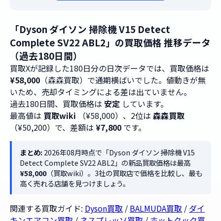
「Dyson ダイソン 掃除機 V15 Detect
Complete SV22 ABL2」の買取価格 推移データ
（過去180日間）
買取Xが記録した180日分の日次データでは、買取価格は
¥58,000
（森森買取）で通期横ばいでした。値動きが無
いため、売却タイミングによる差は出ていません。
過去180日間、買取価格は
安定
しています。
最高値は
買取wiki
（¥58,000）、2位は
森森買取
（¥50,200）で、差額は
¥7,800
です。
まとめ:
2026年08月時点で「Dyson ダイソン 掃除機 V15
Detect Complete SV22 ABL2」の新品買取価格は最高
¥58,000
（買取wiki）。3社の買取店で価格を比較し、最も
高く売れる店舗を見つけましょう。
関連する買取ガイド:
Dyson買取
/
BALMUDA買取
/
ダイ
キンエアコン買取
/
ネスプレッソ買取
/
ホットクック買