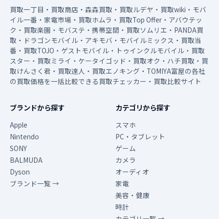
買取一丁目・買取商店・森森買取・買取ルデヤ・買取wiki・モバ
イル一番・家電市場・買取ホムラ・買取Top Offer・アバウテッ
ク・買取楽園・モバステ・携帯空間・買取ソムリエ・PANDA買
取・ドラゴンモバイル・アキモバ・モバイルミックス・買取当
番・買取TOJO・ゲストモバイル・トゥインクルモバイル・買取
スター・買取ミライ・ケータイゴッド・買取オク・ハチ買取・買
取けんさく君・買取達人・買取エノキング・TOMIYA富屋の各社
の買取価格を一括比較できる買取チェッカー・買取比較サイト
ブランドから探す
カテゴリから探す
Apple
スマホ
Nintendo
PC・タブレット
SONY
ゲーム
BALMUDA
カメラ
Dyson
オーディオ
ブランド一覧 →
家電
美容・健康
時計
カテゴリ一覧 →