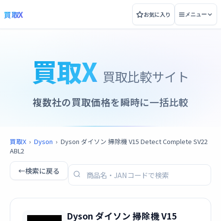
買取X
お気に入り
メニュー
買取X
買取比較サイト
複数社の買取価格を瞬時に一括比較
買取X
›
Dyson
›
Dyson ダイソン 掃除機 V15 Detect Complete SV22
ABL2
←
検索に戻る
Dyson ダイソン 掃除機 V15