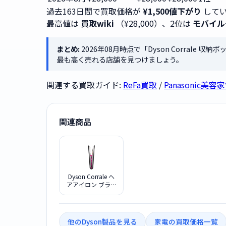
過去163日間で買取価格が
¥1,500値下がり
してい
最高値は
買取wiki
（¥28,000）、2位は
モバイル
まとめ:
2026年08月時点で「Dyson Corrale 収
最も高く売れる店舗を見つけましょう。
関連する買取ガイド:
ReFa買取
/
Panasonic美
関連商品
Dyson Corrale ヘ
アアイロン ブラッ
クニッケル フュー
シャ HS07NF
他のDyson製品を見る
家電の買取価格一覧