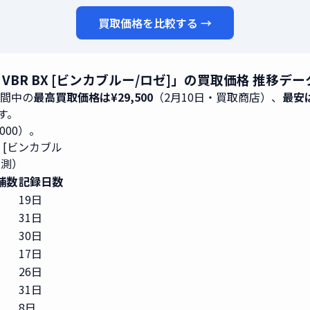
買取価格を比較する →
S07 VBR BX [ビンカブルー/ロゼ]」の買取価格 推移
期間中の
最高買取価格は¥29,500
（2月10日・買取商店）、
最安は
です。
,000）。
BX [ビンカブル
実測）
舗数
記録日数
19日
31日
30日
17日
26日
31日
8日