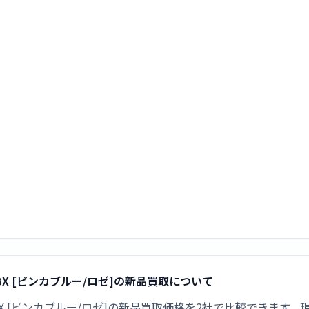
VBR BX [ビンカブルー/ロゼ]の新品買取について
 VBR BX [ビンカブルー/ロゼ]の新品買取価格を2社で比較できます