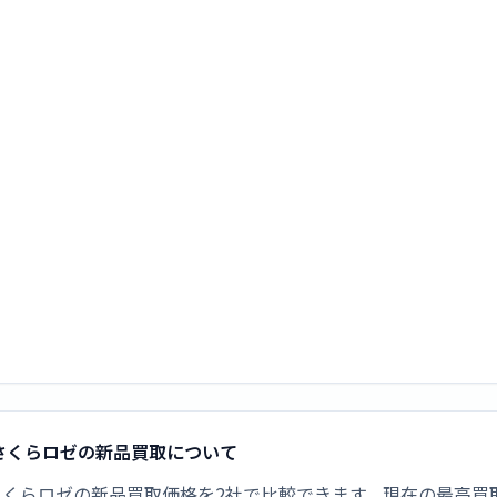
RTOENT さくらロゼの新品買取について
ULFRTOENT さくらロゼの新品買取価格を2社で比較できます。現在の最高