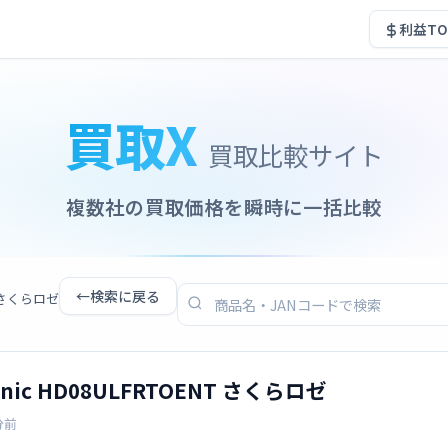
利益TO
買取X
買取比較サイト
複数社の買取価格を瞬時に一括比較
←
検索に戻る
NT さくらロゼ
 Ionic HD08ULFRTOENT さくらロゼ
分前