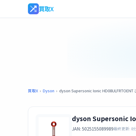
買取X
買取X
›
Dyson
›
dyson Supersonic Ionic HD08ULFRTOE
dyson Supersonic
JAN: 5025155089989
最終更新: 8