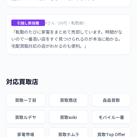
Yさん（30代・転勤族）
引越し断捨離
「転勤のたびに家電をまとめて売却しています。時間がな
いので一番高い店をすぐ見つけられるのが本当に助かる。
宅配買取対応の店がわかるのも便利。」
対応買取店
買取一丁目
買取商店
森森買取
買取ルデヤ
買取wiki
モバイル一番
家電市場
買取ホムラ
買取Top Offer