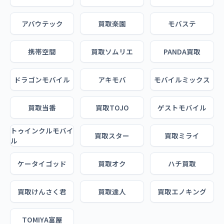
アバウテック
買取楽園
モバステ
携帯空間
買取ソムリエ
PANDA買取
ドラゴンモバイル
アキモバ
モバイルミックス
買取当番
買取TOJO
ゲストモバイル
トゥインクルモバイ
買取スター
買取ミライ
ル
ケータイゴッド
買取オク
ハチ買取
買取けんさく君
買取達人
買取エノキング
TOMIYA富屋