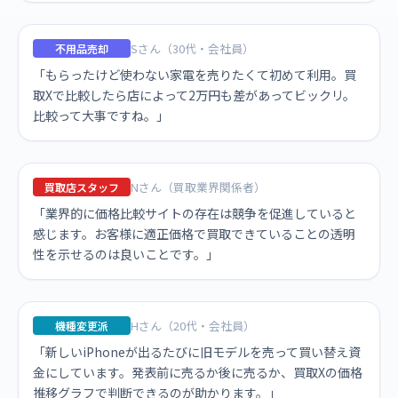
Sさん（30代・会社員）
不用品売却
「もらったけど使わない家電を売りたくて初めて利用。買
取Xで比較したら店によって2万円も差があってビックリ。
比較って大事ですね。」
Nさん（買取業界関係者）
買取店スタッフ
「業界的に価格比較サイトの存在は競争を促進していると
感じます。お客様に適正価格で買取できていることの透明
性を示せるのは良いことです。」
Hさん（20代・会社員）
機種変更派
「新しいiPhoneが出るたびに旧モデルを売って買い替え資
金にしています。発表前に売るか後に売るか、買取Xの価格
推移グラフで判断できるのが助かります。」