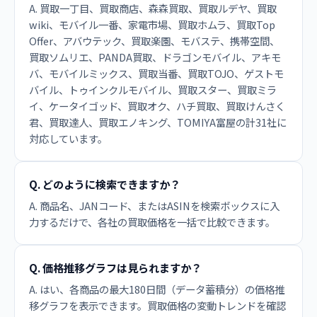
A. 買取一丁目、買取商店、森森買取、買取ルデヤ、買取
wiki、モバイル一番、家電市場、買取ホムラ、買取Top
Offer、アバウテック、買取楽園、モバステ、携帯空間、
買取ソムリエ、PANDA買取、ドラゴンモバイル、アキモ
バ、モバイルミックス、買取当番、買取TOJO、ゲストモ
バイル、トゥインクルモバイル、買取スター、買取ミラ
イ、ケータイゴッド、買取オク、ハチ買取、買取けんさく
君、買取達人、買取エノキング、TOMIYA富屋の計31社に
対応しています。
Q. どのように検索できますか？
A. 商品名、JANコード、またはASINを検索ボックスに入
力するだけで、各社の買取価格を一括で比較できます。
Q. 価格推移グラフは見られますか？
A. はい、各商品の最大180日間（データ蓄積分）の価格推
移グラフを表示できます。買取価格の変動トレンドを確認