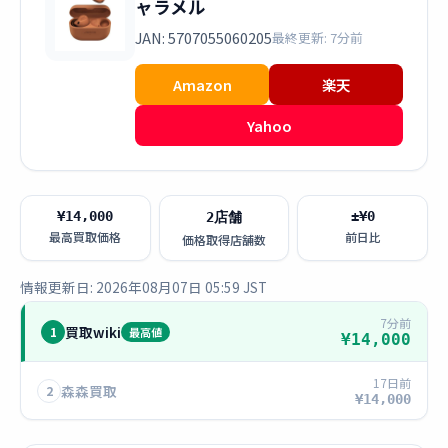
ャラメル
JAN: 5707055060205
最終更新: 7分前
Amazon
楽天
Yahoo
¥14,000
±¥0
2店舗
最高買取価格
前日比
価格取得店舗数
情報更新日: 2026年08月07日 05:59 JST
7分前
買取wiki
1
最高値
¥14,000
17日前
森森買取
2
¥14,000