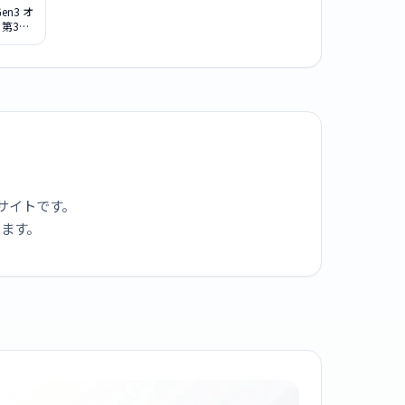
Gen3 オ
 第3世
zon
tanium
 [USサイ
内周 約
 ]
9412
サイトです。
ります。