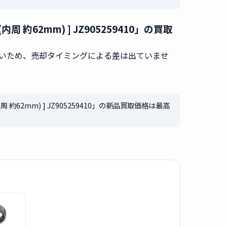
 10(内周 約62mm) ] JZ905259410」の買取
無いため、売却タイミングによる差は出ていませ
 10(内周 約62mm) ] JZ905259410」の新品買取価格は最高