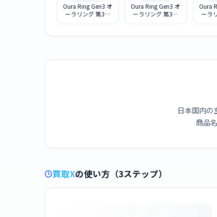
Oura Ring Gen3 オ
Oura Ring Gen3 オ
Oura 
ーラリング 第3世
ーラリング 第3世
ーラリ
代 Horizon
代 Horizon
代 
Brushed Titanium
Brushed Titanium
Brush
- Size 8 [USサイズ
- Size 6 [USサイズ
- Siz
: 8(内周 約57mm)
: 6(内周 約52mm)
: 7(
] JZ905259408
] JZ905259406
] JZ
日本国内の
商品名
買取X
の使い方（3ステップ）