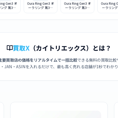
Ring Gen3 オ
Oura Ring Gen3 オ
Oura Ring Gen3 オ
Oura Ring 
ング 第3世
ーラリング 第3世
ーラリング 第3世
ーラリング
Horizon
代 Horizon
代 Horizon
代 Hori
ed Titanium
Brushed Titanium
Brushed Titanium
Brushed Ti
e 7 [USサイズ
- Size 9 [USサイズ
- Size 11 [USサイ
- Size 12
内周 約54mm)
: 9(内周 約60mm)
ズ : 11(内周 約
ズ : 12(
905259407
] JZ905259409
64mm) ]
67mm)
JZ905259411
JZ90525
買取X
（カイトリエックス）とは？
主要買取店の価格をリアルタイムで一括比較
できる無料の買取比較
・JAN・ASINを入れるだけで、最も高く売れる店舗が1秒でわか