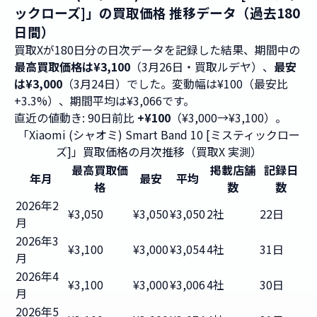
ックローズ]」の買取価格 推移データ（過去180
日間）
買取Xが180日分の日次データを記録した結果、期間中の
最高買取価格は¥3,100
（3月26日・買取ルデヤ）、
最安
は¥3,000
（3月24日）でした。変動幅は¥100（最安比
+3.3%）、期間平均は¥3,066です。
直近の値動き: 90日前比
+¥100
（¥3,000→¥3,100）。
「Xiaomi (シャオミ) Smart Band 10 [ミスティックロー
ズ]」買取価格の月次推移（買取X 実測）
最高買取価
掲載店舗
記録日
年月
最安
平均
格
数
数
2026年2
¥3,050
¥3,050
¥3,050
2社
22日
月
2026年3
¥3,100
¥3,000
¥3,054
4社
31日
月
2026年4
¥3,100
¥3,000
¥3,006
4社
30日
月
2026年5