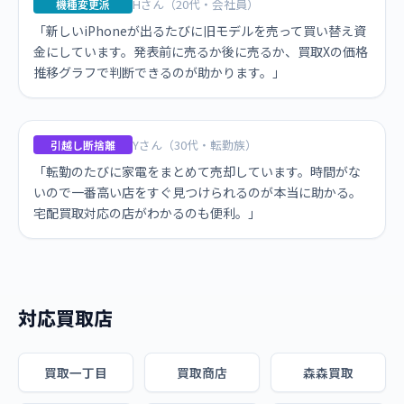
Hさん（20代・会社員）
機種変更派
「新しいiPhoneが出るたびに旧モデルを売って買い替え資
金にしています。発表前に売るか後に売るか、買取Xの価格
推移グラフで判断できるのが助かります。」
Yさん（30代・転勤族）
引越し断捨離
「転勤のたびに家電をまとめて売却しています。時間がな
いので一番高い店をすぐ見つけられるのが本当に助かる。
宅配買取対応の店がわかるのも便利。」
対応買取店
買取一丁目
買取商店
森森買取