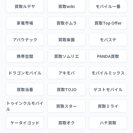
買取ルデヤ
買取wiki
モバイル一番
家電市場
買取ホムラ
買取Top Offer
アバウテック
買取楽園
モバステ
携帯空間
買取ソムリエ
PANDA買取
ドラゴンモバイル
アキモバ
モバイルミックス
買取当番
買取TOJO
ゲストモバイル
トゥインクルモバイ
買取スター
買取ミライ
ル
ケータイゴッド
買取オク
ハチ買取