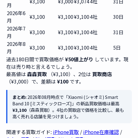
¥3,100
¥3,000
¥3,074
4社
31日
月
2026年6
¥3,100
¥3,100
¥3,100
4社
30日
月
2026年7
¥3,100
¥3,100
¥3,100
4社
31日
月
2026年8
¥3,100
¥3,100
¥3,100
4社
5日
月
過去180日間で買取価格が
¥50値上がり
しています。現
在は売り時と言えるでしょう。
最高値は
森森買取
（¥3,100）、2位は
買取商店
（¥3,000）で、差額は
¥100
です。
まとめ:
2026年08月時点で「Xiaomi (シャオミ) Smart
Band 10 [ミスティックローズ]」の新品買取価格は最高
¥3,100
（森森買取）。4社の買取店で価格を比較し、最も
高く売れる店舗を見つけましょう。
関連する買取ガイド:
iPhone買取
/
iPhone在庫確認
/