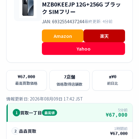
MZB0KEEJP 12G+256G ブラッ
ク SIMフリー
JAN: 6932554437244
最終更新: 4分前
Amazon
楽天
Yahoo
¥67,000
±¥0
7店舗
最高買取価格
前日比
価格取得店舗数
情報更新日: 2026年08月09日 17:42 JST
5分前
買取一丁目
1
最高値
¥67,000
1時間前
森森買取
2
¥67,000