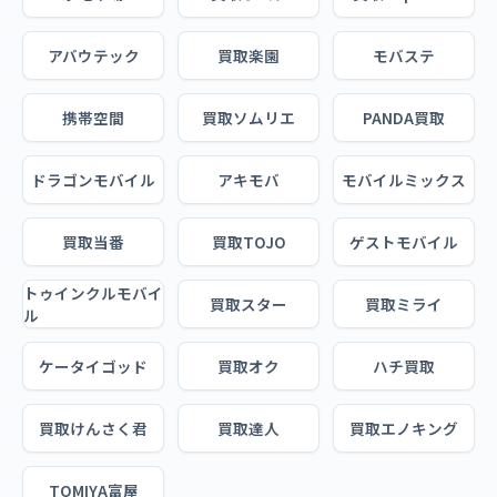
アバウテック
買取楽園
モバステ
携帯空間
買取ソムリエ
PANDA買取
ドラゴンモバイル
アキモバ
モバイルミックス
買取当番
買取TOJO
ゲストモバイル
トゥインクルモバイ
買取スター
買取ミライ
ル
ケータイゴッド
買取オク
ハチ買取
買取けんさく君
買取達人
買取エノキング
TOMIYA富屋