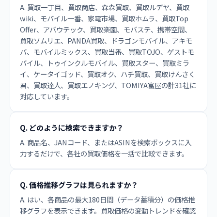
A. 買取一丁目、買取商店、森森買取、買取ルデヤ、買取
wiki、モバイル一番、家電市場、買取ホムラ、買取Top
Offer、アバウテック、買取楽園、モバステ、携帯空間、
買取ソムリエ、PANDA買取、ドラゴンモバイル、アキモ
バ、モバイルミックス、買取当番、買取TOJO、ゲストモ
バイル、トゥインクルモバイル、買取スター、買取ミラ
イ、ケータイゴッド、買取オク、ハチ買取、買取けんさく
君、買取達人、買取エノキング、TOMIYA富屋の計31社に
対応しています。
Q. どのように検索できますか？
A. 商品名、JANコード、またはASINを検索ボックスに入
力するだけで、各社の買取価格を一括で比較できます。
Q. 価格推移グラフは見られますか？
A. はい、各商品の最大180日間（データ蓄積分）の価格推
移グラフを表示できます。買取価格の変動トレンドを確認