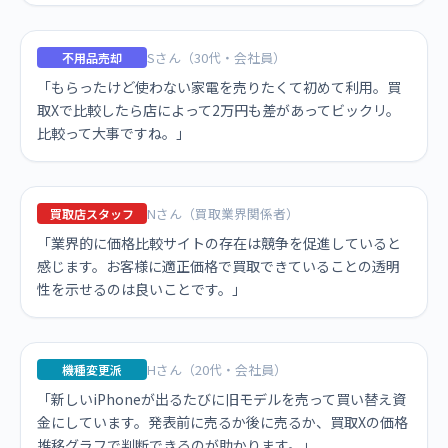
Sさん（30代・会社員）
不用品売却
「もらったけど使わない家電を売りたくて初めて利用。買
取Xで比較したら店によって2万円も差があってビックリ。
比較って大事ですね。」
Nさん（買取業界関係者）
買取店スタッフ
「業界的に価格比較サイトの存在は競争を促進していると
感じます。お客様に適正価格で買取できていることの透明
性を示せるのは良いことです。」
Hさん（20代・会社員）
機種変更派
「新しいiPhoneが出るたびに旧モデルを売って買い替え資
金にしています。発表前に売るか後に売るか、買取Xの価格
推移グラフで判断できるのが助かります。」