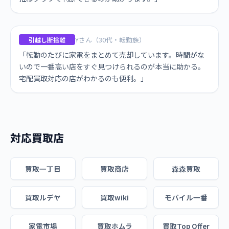
Yさん（30代・転勤族）
引越し断捨離
「転勤のたびに家電をまとめて売却しています。時間がな
いので一番高い店をすぐ見つけられるのが本当に助かる。
宅配買取対応の店がわかるのも便利。」
対応買取店
買取一丁目
買取商店
森森買取
買取ルデヤ
買取wiki
モバイル一番
家電市場
買取ホムラ
買取Top Offer