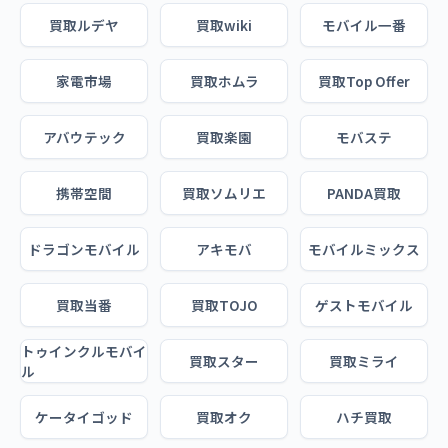
買取ルデヤ
買取wiki
モバイル一番
家電市場
買取ホムラ
買取Top Offer
アバウテック
買取楽園
モバステ
携帯空間
買取ソムリエ
PANDA買取
ドラゴンモバイル
アキモバ
モバイルミックス
買取当番
買取TOJO
ゲストモバイル
トゥインクルモバイ
買取スター
買取ミライ
ル
ケータイゴッド
買取オク
ハチ買取