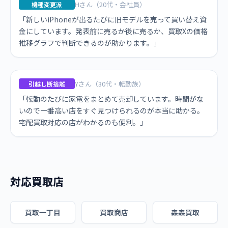
Hさん（20代・会社員）
機種変更派
「新しいiPhoneが出るたびに旧モデルを売って買い替え資
金にしています。発表前に売るか後に売るか、買取Xの価格
推移グラフで判断できるのが助かります。」
Yさん（30代・転勤族）
引越し断捨離
「転勤のたびに家電をまとめて売却しています。時間がな
いので一番高い店をすぐ見つけられるのが本当に助かる。
宅配買取対応の店がわかるのも便利。」
対応買取店
買取一丁目
買取商店
森森買取