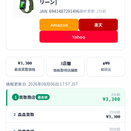
リーン]
JAN: 6941487291496
最終更新: 2分前
Amazon
楽天
Yahoo
¥3,300
±¥0
3店舗
最高買取価格
前日比
価格取得店舗数
情報更新日: 2026年08月06日 17:57 JST
2分前
買取商店
1
最高値
¥3,300
35分前
森森買取
2
¥3,300
36分前