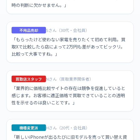
時の判断に欠かせません。」
Sさん（30代・会社員）
不用品売却
「もらったけど使わない家電を売りたくて初めて利用。買
取Xで比較したら店によって2万円も差があってビックリ。
比較って大事ですね。」
Nさん（買取業界関係者）
買取店スタッフ
「業界的に価格比較サイトの存在は競争を促進していると
感じます。お客様に適正価格で買取できていることの透明
性を示せるのは良いことです。」
Hさん（20代・会社員）
機種変更派
「新しいiPhoneが出るたびに旧モデルを売って買い替え資