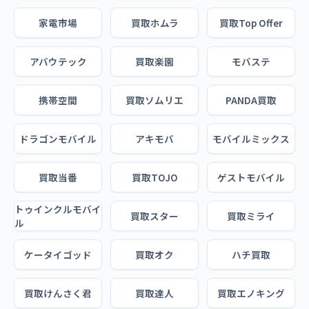
家電市場
買取ホムラ
買取Top Offer
アバウテック
買取楽園
モバステ
携帯空間
買取ソムリエ
PANDA買取
ドラゴンモバイル
アキモバ
モバイルミックス
買取当番
買取TOJO
ゲストモバイル
トゥインクルモバイ
買取スター
買取ミライ
ル
ケータイゴッド
買取オク
ハチ買取
買取けんさく君
買取達人
買取エノキング