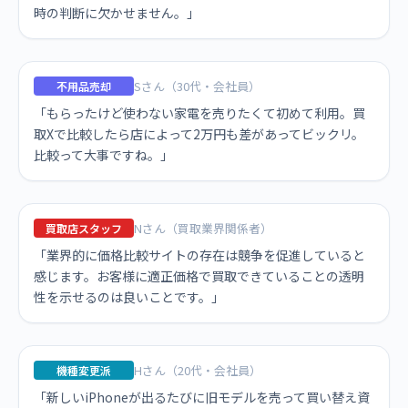
時の判断に欠かせません。」
Sさん（30代・会社員）
不用品売却
「もらったけど使わない家電を売りたくて初めて利用。買
取Xで比較したら店によって2万円も差があってビックリ。
比較って大事ですね。」
Nさん（買取業界関係者）
買取店スタッフ
「業界的に価格比較サイトの存在は競争を促進していると
感じます。お客様に適正価格で買取できていることの透明
性を示せるのは良いことです。」
Hさん（20代・会社員）
機種変更派
「新しいiPhoneが出るたびに旧モデルを売って買い替え資