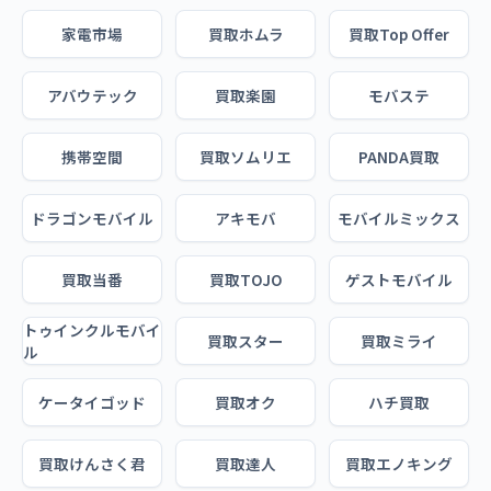
家電市場
買取ホムラ
買取Top Offer
アバウテック
買取楽園
モバステ
携帯空間
買取ソムリエ
PANDA買取
ドラゴンモバイル
アキモバ
モバイルミックス
買取当番
買取TOJO
ゲストモバイル
トゥインクルモバイ
買取スター
買取ミライ
ル
ケータイゴッド
買取オク
ハチ買取
買取けんさく君
買取達人
買取エノキング