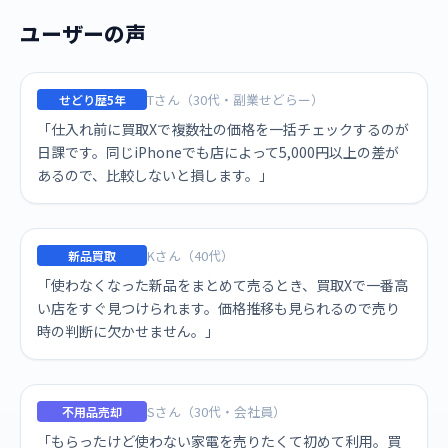
ユーザーの声
Tさん（30代・副業せどらー）
せどり歴5年
「仕入れ前に買取Xで複数社の価格を一括チェックするのが
日課です。同じiPhoneでも店によって5,000円以上の差が
あるので、比較しないと損します。」
Kさん（40代）
新品買取
「使わなくなった新品をまとめて売るとき、買取Xで一番高
い店をすぐ見つけられます。価格推移も見られるので売り
時の判断に欠かせません。」
Sさん（30代・会社員）
不用品売却
「もらったけど使わない家電を売りたくて初めて利用。買