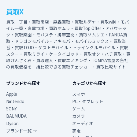
買取X
買取一丁目・買取商店・森森買取・買取ルデヤ・買取wiki・モバ
イル一番・家電市場・買取ホムラ・買取Top Offer・アバウテッ
ク・買取楽園・モバステ・携帯空間・買取ソムリエ・PANDA買
取・ドラゴンモバイル・アキモバ・モバイルミックス・買取当
番・買取TOJO・ゲストモバイル・トゥインクルモバイル・買取
スター・買取ミライ・ケータイゴッド・買取オク・ハチ買取・買
取けんさく君・買取達人・買取エノキング・TOMIYA富屋の各社
の買取価格を一括比較できる買取チェッカー・買取比較サイト
ブランドから探す
カテゴリから探す
Apple
スマホ
Nintendo
PC・タブレット
SONY
ゲーム
BALMUDA
カメラ
Dyson
オーディオ
ブランド一覧 →
家電