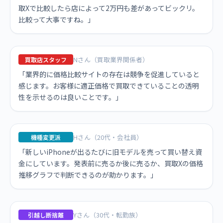
取Xで比較したら店によって2万円も差があってビックリ。
比較って大事ですね。」
Nさん（買取業界関係者）
買取店スタッフ
「業界的に価格比較サイトの存在は競争を促進していると
感じます。お客様に適正価格で買取できていることの透明
性を示せるのは良いことです。」
Hさん（20代・会社員）
機種変更派
「新しいiPhoneが出るたびに旧モデルを売って買い替え資
金にしています。発表前に売るか後に売るか、買取Xの価格
推移グラフで判断できるのが助かります。」
Yさん（30代・転勤族）
引越し断捨離