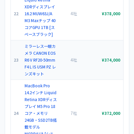
XDRディスプレイ
22
4社
16.2 MUW63J/A
¥378,000
M3 Maxチップ 40
コアGPU 1TB [ス
ペースブラック]
ミラーレス一眼カ
メラ CANON EOS
23
4社
R6 V RF20-50mm
¥374,000
F4 L IS USM PZ レ
ンズキット
MacBook Pro
14.2インチ Liquid
Retina XDRディス
プレイ M5 Pro 18
24
7社
コア・メモリ
¥372,000
24GB・SSD2TB搭
載モデル
MGDP4J/A [シル