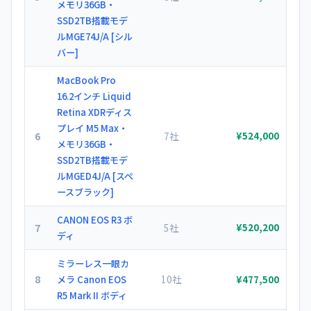
メモリ36GB・
SSD2TB搭載モデ
ルMGE74J/A [シル
バー]
MacBook Pro
16.2インチ Liquid
Retina XDRディス
プレイ M5 Max・
6
7社
¥524,000
メモリ36GB・
SSD2TB搭載モデ
ルMGED4J/A [スペ
ースブラック]
CANON EOS R3 ボ
7
5社
¥520,200
ディ
ミラーレス一眼カ
8
10社
メラ Canon EOS
¥477,500
R5 Mark II ボディ