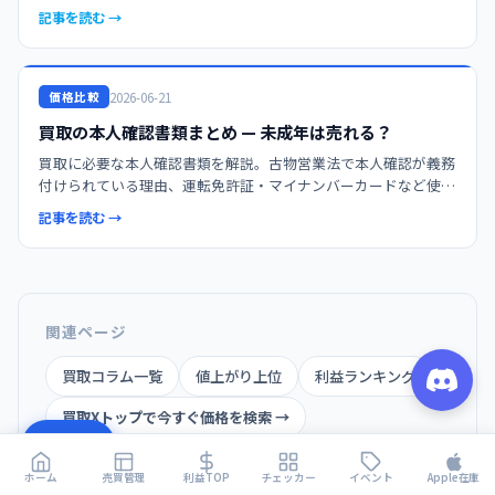
買取Xを使って複数社の相場を比較し、最高値で売却しましょ
記事を読む →
う。
2026-06-21
価格比較
買取の本人確認書類まとめ — 未成年は売れる？
買取に必要な本人確認書類を解説。古物営業法で本人確認が義務
付けられている理由、運転免許証・マイナンバーカードなど使え
る書類、未成年の買取可否、宅配買取での確認方法までわかりや
記事を読む →
すくまとめます。
関連ページ
買取コラム一覧
値上がり上位
利益ランキング
買取Xトップで今すぐ価格を検索 →
目次
ホーム
売買管理
利益TOP
チェッカー
イベント
Apple在庫