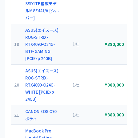
SSD1TB搭載モデ
ルMGE44J/A [シル
バー]
ASUS(エイスース)
ROG-STRIX-
19
1社
RTX4090-O24G-
¥380,000
BTF-GAMING
[PCIExp 24GB]
ASUS(エイスース)
ROG-STRIX-
20
1社
RTX4090-O24G-
¥380,000
WHITE [PCIExp
24GB]
CANON EOS C70
21
1社
¥380,000
ボディ
MacBook Pro
Liquid Retina