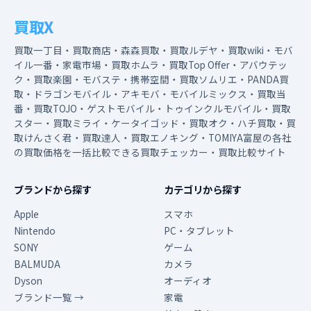
買取X
買取一丁目・買取商店・森森買取・買取ルデヤ・買取wiki・モバ
イル一番・家電市場・買取ホムラ・買取Top Offer・アバウテッ
ク・買取楽園・モバステ・携帯空間・買取ソムリエ・PANDA買
取・ドラゴンモバイル・アキモバ・モバイルミックス・買取当
番・買取TOJO・ゲストモバイル・トゥインクルモバイル・買取
スター・買取ミライ・ケータイゴッド・買取オク・ハチ買取・買
取けんさく君・買取達人・買取エノキング・TOMIYA富屋の各社
の買取価格を一括比較できる買取チェッカー・買取比較サイト
ブランドから探す
カテゴリから探す
Apple
スマホ
Nintendo
PC・タブレット
SONY
ゲーム
BALMUDA
カメラ
Dyson
オーディオ
ブランド一覧 →
家電