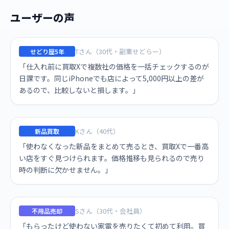
ユーザーの声
Tさん（30代・副業せどらー）
せどり歴5年
「仕入れ前に買取Xで複数社の価格を一括チェックするのが
日課です。同じiPhoneでも店によって5,000円以上の差が
あるので、比較しないと損します。」
Kさん（40代）
新品買取
「使わなくなった新品をまとめて売るとき、買取Xで一番高
い店をすぐ見つけられます。価格推移も見られるので売り
時の判断に欠かせません。」
Sさん（30代・会社員）
不用品売却
「もらったけど使わない家電を売りたくて初めて利用。買