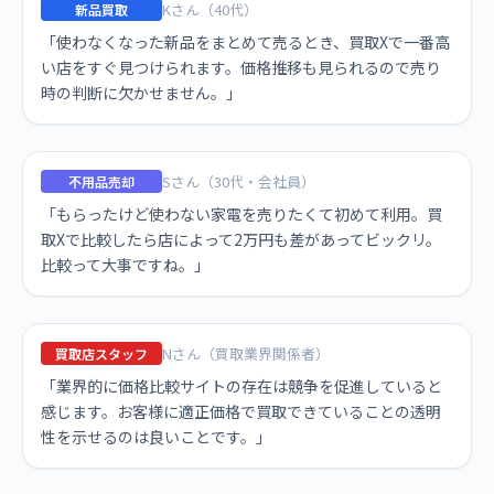
Kさん（40代）
新品買取
「使わなくなった新品をまとめて売るとき、買取Xで一番高
い店をすぐ見つけられます。価格推移も見られるので売り
時の判断に欠かせません。」
Sさん（30代・会社員）
不用品売却
「もらったけど使わない家電を売りたくて初めて利用。買
取Xで比較したら店によって2万円も差があってビックリ。
比較って大事ですね。」
Nさん（買取業界関係者）
買取店スタッフ
「業界的に価格比較サイトの存在は競争を促進していると
感じます。お客様に適正価格で買取できていることの透明
性を示せるのは良いことです。」