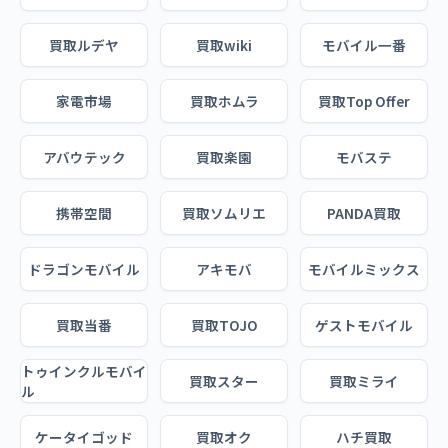
買取ルデヤ
買取wiki
モバイル一番
家電市場
買取ホムラ
買取Top Offer
アバウテック
買取楽園
モバステ
携帯空間
買取ソムリエ
PANDA買取
ドラゴンモバイル
アキモバ
モバイルミックス
買取当番
買取TOJO
ゲストモバイル
トゥインクルモバイ
買取スター
買取ミライ
ル
ケータイゴッド
買取オク
ハチ買取