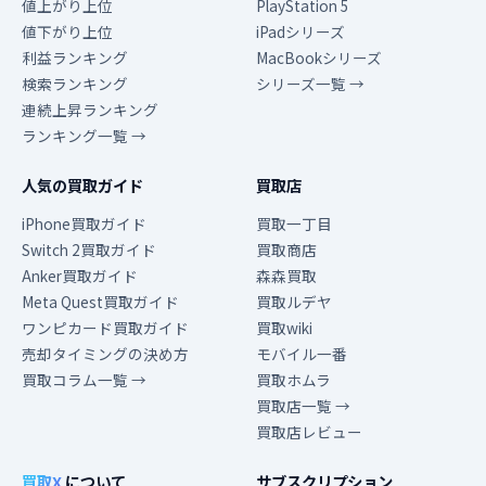
値上がり上位
PlayStation 5
値下がり上位
iPadシリーズ
利益ランキング
MacBookシリーズ
検索ランキング
シリーズ一覧 →
連続上昇ランキング
ランキング一覧 →
人気の買取ガイド
買取店
iPhone買取ガイド
買取一丁目
Switch 2買取ガイド
買取商店
Anker買取ガイド
森森買取
Meta Quest買取ガイド
買取ルデヤ
ワンピカード買取ガイド
買取wiki
売却タイミングの決め方
モバイル一番
買取コラム一覧 →
買取ホムラ
買取店一覧 →
買取店レビュー
買取X
について
サブスクリプション