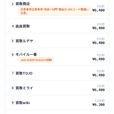
買取商店
3
9分前
注意事項注意事項*来店+50円*商品のJANコード間違い
¥6,400
注意。
2分前
森森買取
4
¥6,400
8分前
買取ルデヤ
5
¥6,400
モバイル一番
6
9分前
¥6,400
JAN:4549576262673同額
8分前
買取TOJO
7
¥6,400
2分前
買取ミライ
8
¥6,400
12分前
買取wiki
9
¥6,300