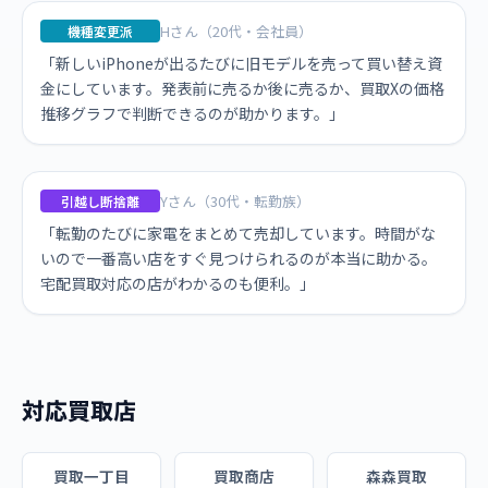
Hさん（20代・会社員）
機種変更派
「新しいiPhoneが出るたびに旧モデルを売って買い替え資
金にしています。発表前に売るか後に売るか、買取Xの価格
推移グラフで判断できるのが助かります。」
Yさん（30代・転勤族）
引越し断捨離
「転勤のたびに家電をまとめて売却しています。時間がな
いので一番高い店をすぐ見つけられるのが本当に助かる。
宅配買取対応の店がわかるのも便利。」
対応買取店
買取一丁目
買取商店
森森買取