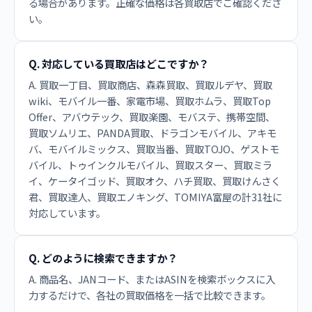
る場合があります。正確な価格は各買取店でご確認くださ
い。
Q. 対応している買取店はどこですか？
A. 買取一丁目、買取商店、森森買取、買取ルデヤ、買取
wiki、モバイル一番、家電市場、買取ホムラ、買取Top
Offer、アバウテック、買取楽園、モバステ、携帯空間、
買取ソムリエ、PANDA買取、ドラゴンモバイル、アキモ
バ、モバイルミックス、買取当番、買取TOJO、ゲストモ
バイル、トゥインクルモバイル、買取スター、買取ミラ
イ、ケータイゴッド、買取オク、ハチ買取、買取けんさく
君、買取達人、買取エノキング、TOMIYA富屋の計31社に
対応しています。
Q. どのように検索できますか？
A. 商品名、JANコード、またはASINを検索ボックスに入
力するだけで、各社の買取価格を一括で比較できます。