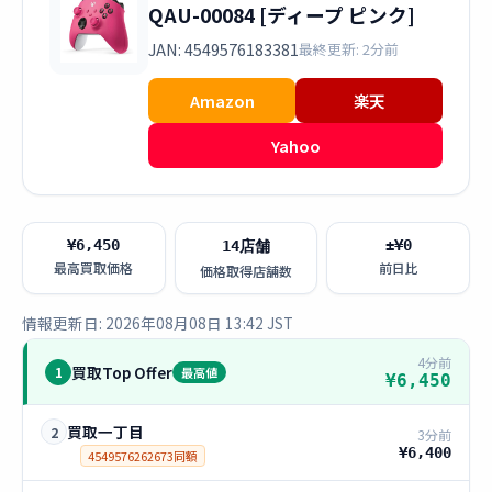
QAU-00084 [ディープ ピンク]
JAN: 4549576183381
最終更新: 2分前
Amazon
楽天
Yahoo
¥6,450
±¥0
14店舗
最高買取価格
前日比
価格取得店舗数
情報更新日: 2026年08月08日 13:42 JST
4分前
買取Top Offer
1
最高値
¥6,450
買取一丁目
2
3分前
¥6,400
4549576262673同額