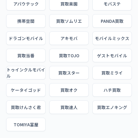
アバウテック
買取楽園
モバステ
携帯空間
買取ソムリエ
PANDA買取
ドラゴンモバイル
アキモバ
モバイルミックス
買取当番
買取TOJO
ゲストモバイル
トゥインクルモバイ
買取スター
買取ミライ
ル
ケータイゴッド
買取オク
ハチ買取
買取けんさく君
買取達人
買取エノキング
TOMIYA富屋