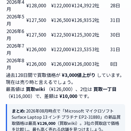
2026年4
¥128,000
¥122,000
¥124,392
2社
28日
月
2026年5
¥127,500
¥126,500
¥126,935
2社
31日
月
2026年6
¥127,500
¥122,500
¥125,300
2社
30日
月
2026年7
¥126,000
¥122,000
¥123,535
3社
31日
月
2026年8
¥126,000
¥126,000
¥126,000
3社
8日
月
過去128日間で買取価格が
¥3,000値上がり
しています。
現在は売り時と言えるでしょう。
最高値は
買取wiki
（¥126,000）、2位は
買取一丁目
（¥116,000）で、差額は
¥10,000
です。
まとめ:
2026年08月時点で「Microsoft マイクロソフト
Surface Laptop 13 インチ プラチナ EP2-31880」の新品買
取価格は最高
¥126,000
（買取wiki）。3社の買取店で価格
を比較し、最も高く売れる店舗を見つけましょう。