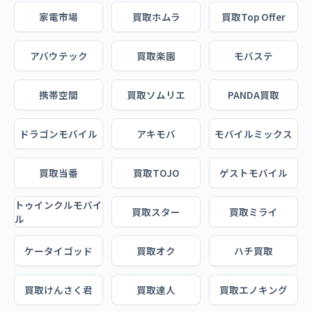
家電市場
買取ホムラ
買取Top Offer
アバウテック
買取楽園
モバステ
携帯空間
買取ソムリエ
PANDA買取
ドラゴンモバイル
アキモバ
モバイルミックス
買取当番
買取TOJO
ゲストモバイル
トゥインクルモバイ
買取スター
買取ミライ
ル
ケータイゴッド
買取オク
ハチ買取
買取けんさく君
買取達人
買取エノキング