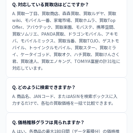
Q. 対応している買取店はどこですか？
A. 買取一丁目、買取商店、森森買取、買取ルデヤ、買取
wiki、モバイル一番、家電市場、買取ホムラ、買取Top
Offer、アバウテック、買取楽園、モバステ、携帯空間、
買取ソムリエ、PANDA買取、ドラゴンモバイル、アキモ
バ、モバイルミックス、買取当番、買取TOJO、ゲストモ
バイル、トゥインクルモバイル、買取スター、買取ミラ
イ、ケータイゴッド、買取オク、ハチ買取、買取けんさく
君、買取達人、買取エノキング、TOMIYA富屋の計31社に
対応しています。
Q. どのように検索できますか？
A. 商品名、JANコード、またはASINを検索ボックスに入
力するだけで、各社の買取価格を一括で比較できます。
Q. 価格推移グラフは見られますか？
A. はい、各商品の最大180日間（データ蓄積分）の価格推