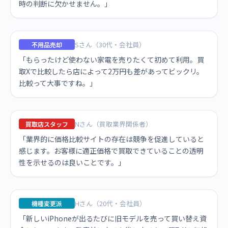
時の判断に欠かせません。」
Sさん（30代・会社員）
不用品売却
「もらったけど使わない家電を売りたくて初めて利用。買
取Xで比較したら店によって2万円も差があってビックリ。
比較って大事ですね。」
Nさん（買取業界関係者）
買取店スタッフ
「業界的に価格比較サイトの存在は競争を促進していると
感じます。お客様に適正価格で買取できていることの透明
性を示せるのは良いことです。」
Hさん（20代・会社員）
機種変更派
「新しいiPhoneが出るたびに旧モデルを売って買い替え資