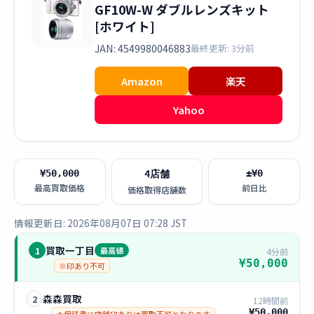
GF10W-W ダブルレンズキット
[ホワイト]
JAN: 4549980046883
最終更新: 3分前
Amazon
楽天
Yahoo
¥50,000
±¥0
4店舗
最高買取価格
前日比
価格取得店舗数
情報更新日: 2026年08月07日 07:28 JST
買取一丁目
1
最高値
4分前
¥50,000
※印あり不可
森森買取
2
12時間前
¥50,000