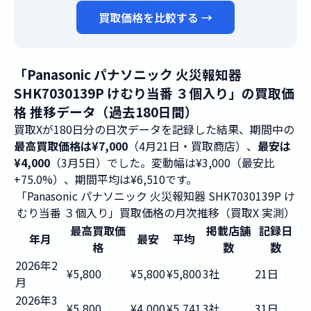
買取価格を比較する →
「Panasonic パナソニック 火災報知器
SHK7030139P けむり当番 ３個入り」の買取価
格 推移データ（過去180日間）
買取Xが180日分の日次データを記録した結果、期間中の
最高買取価格は¥7,000
（4月21日・買取商店）、
最安は
¥4,000
（3月5日）でした。変動幅は¥3,000（最安比
+75.0%）、期間平均は¥6,510です。
「Panasonic パナソニック 火災報知器 SHK7030139P け
むり当番 ３個入り」買取価格の月次推移（買取X 実測）
最高買取価
掲載店舗
記録日
年月
最安
平均
格
数
数
2026年2
¥5,800
¥5,800
¥5,800
3社
21日
月
2026年3
¥5,800
¥4,000
¥5,741
3社
31日