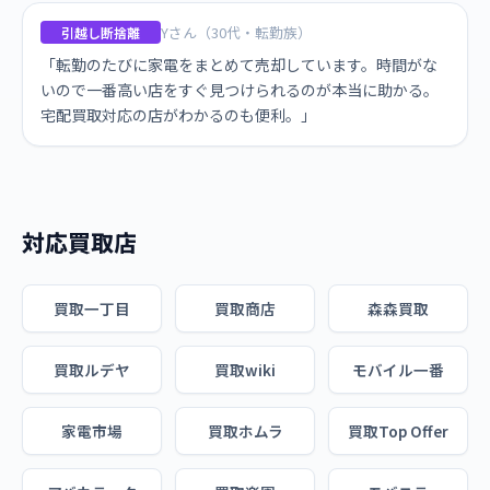
Yさん（30代・転勤族）
引越し断捨離
「転勤のたびに家電をまとめて売却しています。時間がな
いので一番高い店をすぐ見つけられるのが本当に助かる。
宅配買取対応の店がわかるのも便利。」
対応買取店
買取一丁目
買取商店
森森買取
買取ルデヤ
買取wiki
モバイル一番
家電市場
買取ホムラ
買取Top Offer