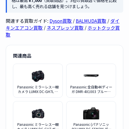
格は最高
¥7,000
（買取商店）。3社の買取店で価格を比較
し、最も高く売れる店舗を見つけましょう。
関連する買取ガイド:
Dyson買取
/
BALMUDA買取
/
ダイ
キンエアコン買取
/
ネスプレッソ買取
/
ホットクック買
取
関連商品
Panasonic ミラーレス一眼
Panasonic 全自動4Kディー
カメラ LUMIX DC-GH7L 標
ガ DMR-4X1003 ブルーレ
準ズームレンズキット
イディスクレコーダー
10TB
Panasonic ミラーレス一眼
Panasonic (パナソニッ
カメラ LUMIX DC-GH7 ボデ
ク)LUMIX DC-S5M2W ダブ