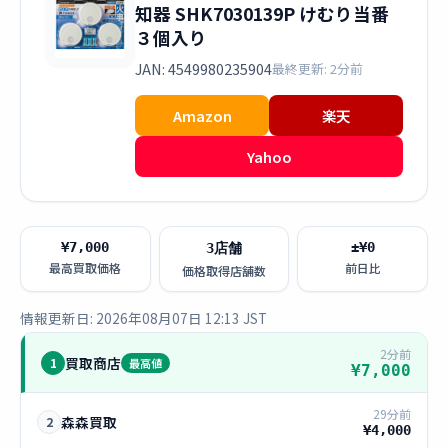
知器 SHK7030139P けむり当番
３個入り
JAN: 4549980235904
最終更新: 2分前
Amazon
楽天
Yahoo
¥7,000
±¥0
3店舗
最高買取価格
前日比
価格取得店舗数
情報更新日: 2026年08月07日 12:13 JST
2分前
買取商店
1
最高値
¥7,000
29分前
森森買取
2
¥4,000