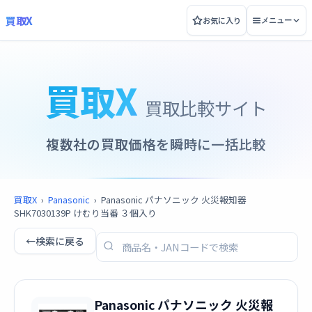
買取X
お気に入り
メニュー
買取X
買取比較サイト
複数社の買取価格を瞬時に一括比較
買取X
›
Panasonic
›
Panasonic パナソニック 火災報知器
SHK7030139P けむり当番 ３個入り
←
検索に戻る
Panasonic パナソニック 火災報