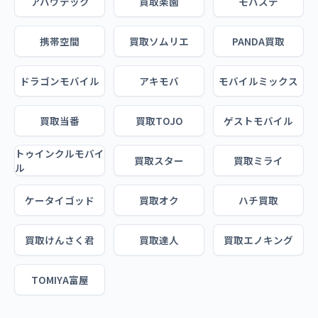
アバウテック
買取楽園
モバステ
携帯空間
買取ソムリエ
PANDA買取
ドラゴンモバイル
アキモバ
モバイルミックス
買取当番
買取TOJO
ゲストモバイル
トゥインクルモバイ
買取スター
買取ミライ
ル
ケータイゴッド
買取オク
ハチ買取
買取けんさく君
買取達人
買取エノキング
TOMIYA富屋