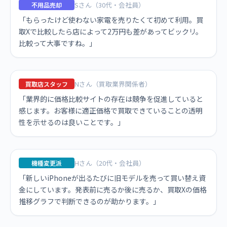
Sさん（30代・会社員）
不用品売却
「もらったけど使わない家電を売りたくて初めて利用。買
取Xで比較したら店によって2万円も差があってビックリ。
比較って大事ですね。」
Nさん（買取業界関係者）
買取店スタッフ
「業界的に価格比較サイトの存在は競争を促進していると
感じます。お客様に適正価格で買取できていることの透明
性を示せるのは良いことです。」
Hさん（20代・会社員）
機種変更派
「新しいiPhoneが出るたびに旧モデルを売って買い替え資
金にしています。発表前に売るか後に売るか、買取Xの価格
推移グラフで判断できるのが助かります。」