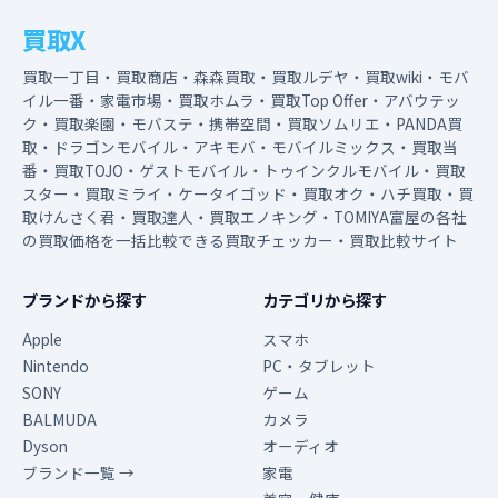
買取X
買取一丁目・買取商店・森森買取・買取ルデヤ・買取wiki・モバ
イル一番・家電市場・買取ホムラ・買取Top Offer・アバウテッ
ク・買取楽園・モバステ・携帯空間・買取ソムリエ・PANDA買
取・ドラゴンモバイル・アキモバ・モバイルミックス・買取当
番・買取TOJO・ゲストモバイル・トゥインクルモバイル・買取
スター・買取ミライ・ケータイゴッド・買取オク・ハチ買取・買
取けんさく君・買取達人・買取エノキング・TOMIYA富屋の各社
の買取価格を一括比較できる買取チェッカー・買取比較サイト
ブランドから探す
カテゴリから探す
Apple
スマホ
Nintendo
PC・タブレット
SONY
ゲーム
BALMUDA
カメラ
Dyson
オーディオ
ブランド一覧 →
家電