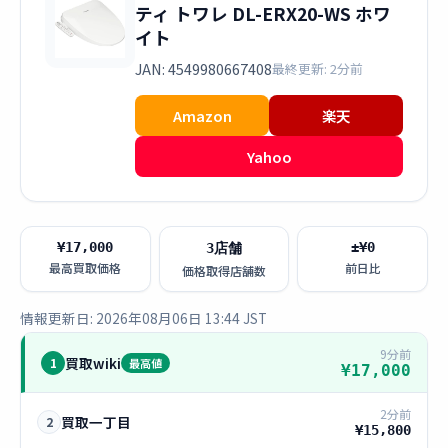
ティ トワレ DL-ERX20-WS ホワ
イト
JAN: 4549980667408
最終更新: 2分前
Amazon
楽天
Yahoo
¥17,000
±¥0
3店舗
最高買取価格
前日比
価格取得店舗数
情報更新日: 2026年08月06日 13:44 JST
9分前
買取wiki
1
最高値
¥17,000
2分前
買取一丁目
2
¥15,800