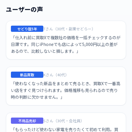
ユーザーの声
Tさん（30代・副業せどらー）
せどり歴5年
「仕入れ前に買取Xで複数社の価格を一括チェックするのが
日課です。同じiPhoneでも店によって5,000円以上の差が
あるので、比較しないと損します。」
Kさん（40代）
新品買取
「使わなくなった新品をまとめて売るとき、買取Xで一番高
い店をすぐ見つけられます。価格推移も見られるので売り
時の判断に欠かせません。」
Sさん（30代・会社員）
不用品売却
「もらったけど使わない家電を売りたくて初めて利用。買