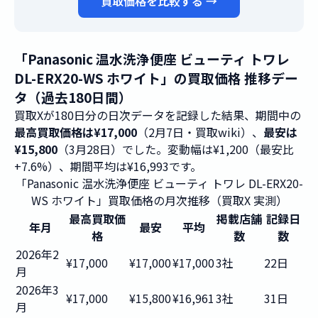
買取価格を比較する →
「Panasonic 温水洗浄便座 ビューティ トワレ
DL-ERX20-WS ホワイト」の買取価格 推移デー
タ（過去180日間）
買取Xが180日分の日次データを記録した結果、期間中の
最高買取価格は¥17,000
（2月7日・買取wiki）、
最安は
¥15,800
（3月28日）でした。変動幅は¥1,200（最安比
+7.6%）、期間平均は¥16,993です。
「Panasonic 温水洗浄便座 ビューティ トワレ DL-ERX20-
WS ホワイト」買取価格の月次推移（買取X 実測）
最高買取価
掲載店舗
記録日
年月
最安
平均
格
数
数
2026年2
¥17,000
¥17,000
¥17,000
3社
22日
月
2026年3
¥17,000
¥15,800
¥16,961
3社
31日
月