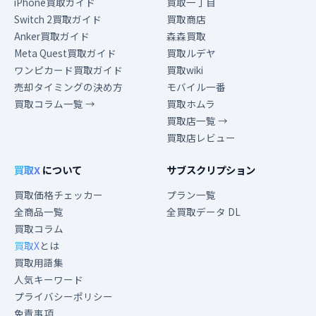
iPhone買取ガイド
買取一丁目
Switch 2買取ガイド
買取商店
Anker買取ガイド
森森買取
Meta Quest買取ガイド
買取ルデヤ
ワンピカード買取ガイド
買取wiki
売却タイミングの決め方
モバイル一番
買取コラム一覧 →
買取ホムラ
買取店一覧 →
買取店レビュー
買取X
について
サブスクリプション
買取価格チェッカー
プラン一覧
全商品一覧
全買取データ DL
買取コラム
買取X
とは
買取用語集
人気キーワード
プライバシーポリシー
免責事項