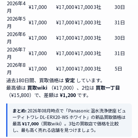
2026年4
¥17,000
¥17,000
¥17,000
3社
30日
月
2026年5
¥17,000
¥17,000
¥17,000
3社
31日
月
2026年6
¥17,000
¥17,000
¥17,000
3社
30日
月
2026年7
¥17,000
¥17,000
¥17,000
3社
31日
月
2026年8
¥17,000
¥17,000
¥17,000
3社
5日
月
過去180日間、買取価格は
安定
しています。
最高値は
買取wiki
（¥17,000）、2位は
買取一丁目
（¥15,800）で、差額は
¥1,200
です。
まとめ:
2026年08月時点で「Panasonic 温水洗浄便座 ビュ
ーティ トワレ DL-ERX20-WS ホワイト」の新品買取価格は
最高
¥17,000
（買取wiki）。3社の買取店で価格を比較
し、最も高く売れる店舗を見つけましょう。