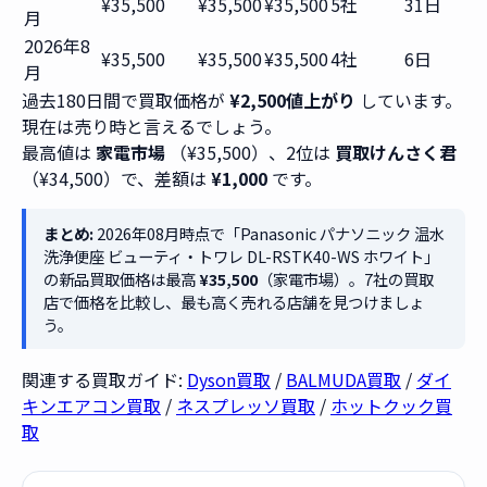
¥35,500
¥35,500
¥35,500
5社
31日
月
2026年8
¥35,500
¥35,500
¥35,500
4社
6日
月
過去180日間で買取価格が
¥2,500値上がり
しています。
現在は売り時と言えるでしょう。
最高値は
家電市場
（¥35,500）、2位は
買取けんさく君
（¥34,500）で、差額は
¥1,000
です。
まとめ:
2026年08月時点で「Panasonic パナソニック 温水
洗浄便座 ビューティ・トワレ DL-RSTK40-WS ホワイト」
の新品買取価格は最高
¥35,500
（家電市場）。7社の買取
店で価格を比較し、最も高く売れる店舗を見つけましょ
う。
関連する買取ガイド:
Dyson買取
/
BALMUDA買取
/
ダイ
キンエアコン買取
/
ネスプレッソ買取
/
ホットクック買
取