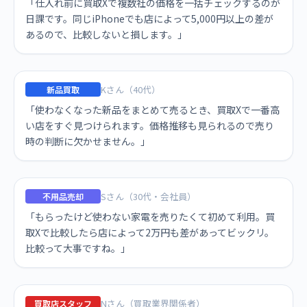
「仕入れ前に買取Xで複数社の価格を一括チェックするのが
日課です。同じiPhoneでも店によって5,000円以上の差が
あるので、比較しないと損します。」
Kさん（40代）
新品買取
「使わなくなった新品をまとめて売るとき、買取Xで一番高
い店をすぐ見つけられます。価格推移も見られるので売り
時の判断に欠かせません。」
Sさん（30代・会社員）
不用品売却
「もらったけど使わない家電を売りたくて初めて利用。買
取Xで比較したら店によって2万円も差があってビックリ。
比較って大事ですね。」
Nさん（買取業界関係者）
買取店スタッフ