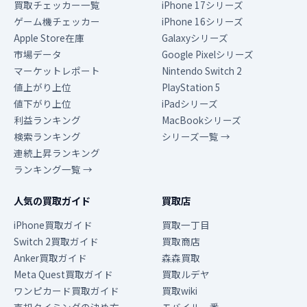
買取チェッカー一覧
iPhone 17シリーズ
ゲーム機チェッカー
iPhone 16シリーズ
Apple Store在庫
Galaxyシリーズ
市場データ
Google Pixelシリーズ
マーケットレポート
Nintendo Switch 2
値上がり上位
PlayStation 5
値下がり上位
iPadシリーズ
利益ランキング
MacBookシリーズ
検索ランキング
シリーズ一覧 →
連続上昇ランキング
ランキング一覧 →
人気の買取ガイド
買取店
iPhone買取ガイド
買取一丁目
Switch 2買取ガイド
買取商店
Anker買取ガイド
森森買取
Meta Quest買取ガイド
買取ルデヤ
ワンピカード買取ガイド
買取wiki