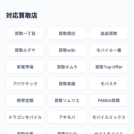
対応買取店
買取一丁目
買取商店
森森買取
買取ルデヤ
買取wiki
モバイル一番
家電市場
買取ホムラ
買取Top Offer
アバウテック
買取楽園
モバステ
携帯空間
買取ソムリエ
PANDA買取
ドラゴンモバイル
アキモバ
モバイルミックス
買取当番
買取TOJO
ゲストモバイル