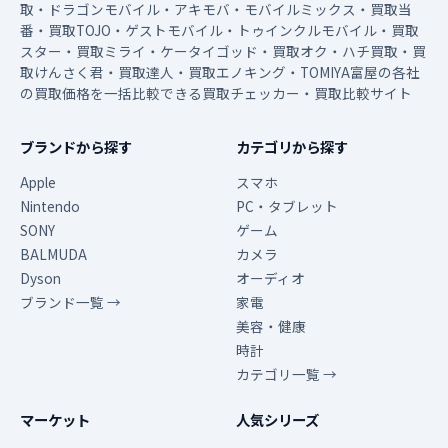
取・ドラゴンモバイル・アキモバ・モバイルミックス・買取当
番・買取TOJO・ゲストモバイル・トゥインクルモバイル・買取
スター・買取ミライ・ケータイゴッド・買取オク・ハチ買取・買
取けんさく君・買取達人・買取エノキング・TOMIYA富屋の各社
の買取価格を一括比較できる買取チェッカー・買取比較サイト
ブランドから探す
カテゴリから探す
Apple
スマホ
Nintendo
PC・タブレット
SONY
ゲーム
BALMUDA
カメラ
Dyson
オーディオ
ブランド一覧 →
家電
美容・健康
時計
カテゴリ一覧 →
マーケット
人気シリーズ