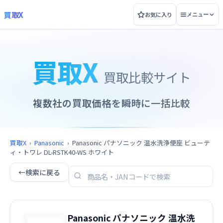
買取X
お気に入り
メニュー
買取X
買取比較サイト
複数社の買取価格を瞬時に一括比較
買取X
›
Panasonic
›
Panasonic パナソニック 温水洗浄便座 ビューテ
ィ・トワレ DL-RSTK40-WS ホワイト
←
検索に戻る
Panasonic パナソニック 温水洗