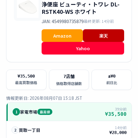
浄便座 ビューティ・トワレ DL-
RSTK40-WS ホワイト
JAN: 4549980735879
最終更新: 14分前
Amazon
楽天
Yahoo
¥35,500
±¥0
7店舗
最高買取価格
前日比
価格取得店舗数
情報更新日: 2026年08月07日 15:18 JST
39分前
家電市場
1
最高値
¥35,500
14分前
買取一丁目
2
¥28,000