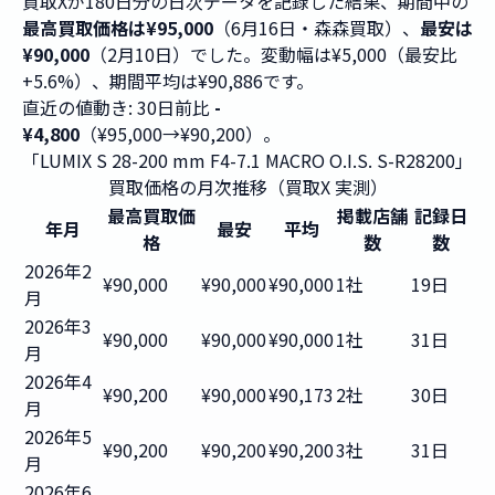
買取Xが180日分の日次データを記録した結果、期間中の
最高買取価格は¥95,000
（6月16日・森森買取）、
最安は
¥90,000
（2月10日）でした。変動幅は¥5,000（最安比
+5.6%）、期間平均は¥90,886です。
直近の値動き: 30日前比
-
¥4,800
（¥95,000→¥90,200）。
「LUMIX S 28-200 mm F4-7.1 MACRO O.I.S. S-R28200」
買取価格の月次推移（買取X 実測）
最高買取価
掲載店舗
記録日
年月
最安
平均
格
数
数
2026年2
¥90,000
¥90,000
¥90,000
1社
19日
月
2026年3
¥90,000
¥90,000
¥90,000
1社
31日
月
2026年4
¥90,200
¥90,000
¥90,173
2社
30日
月
2026年5
¥90,200
¥90,200
¥90,200
3社
31日
月
2026年6