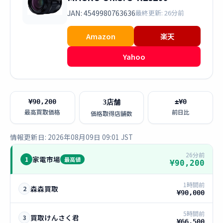
JAN: 4549980763636
最終更新: 26分前
Amazon
楽天
Yahoo
¥90,200
±¥0
3店舗
最高買取価格
前日比
価格取得店舗数
情報更新日: 2026年08月09日 09:01 JST
26分前
家電市場
1
最高値
¥90,200
1時間前
森森買取
2
¥90,000
5時間前
買取けんさく君
3
¥66,500