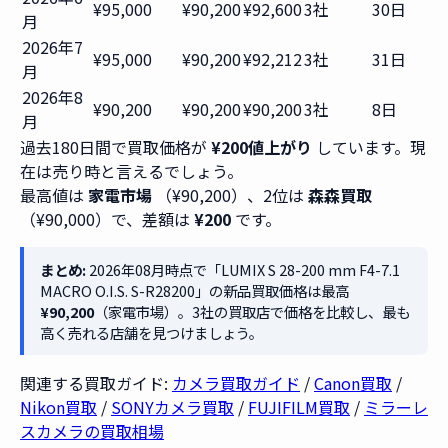
¥95,000
¥90,200
¥92,600
3社
30日
月
2026年7
¥95,000
¥90,200
¥92,212
3社
31日
月
2026年8
¥90,200
¥90,200
¥90,200
3社
8日
月
過去180日間で買取価格が
¥200値上がり
しています。現
在は売り時と言えるでしょう。
最高値は
家電市場
（¥90,200）、2位は
森森買取
（¥90,000）で、差額は
¥200
です。
まとめ:
2026年08月時点で「LUMIX S 28-200 mm F4-7.1
MACRO O.I.S. S-R28200」の新品買取価格は最高
¥90,200
（家電市場）。3社の買取店で価格を比較し、最も
高く売れる店舗を見つけましょう。
関連する買取ガイド:
カメラ買取ガイド
/
Canon買取
/
Nikon買取
/
SONYカメラ買取
/
FUJIFILM買取
/
ミラーレ
スカメラの買取相場