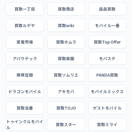
買取一丁目
買取商店
森森買取
買取ルデヤ
買取wiki
モバイル一番
家電市場
買取ホムラ
買取Top Offer
アバウテック
買取楽園
モバステ
携帯空間
買取ソムリエ
PANDA買取
ドラゴンモバイル
アキモバ
モバイルミックス
買取当番
買取TOJO
ゲストモバイル
トゥインクルモバイ
買取スター
買取ミライ
ル