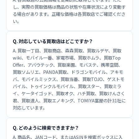
し、実際の買取価格は商品の状態や在庫状況により変動す
る場合があります。正確な価格は各買取店でご確認くださ
い。
Q. 対応している買取店はどこですか？
A. 買取一丁目、買取商店、森森買取、買取ルデヤ、買取
wiki、モバイル一番、家電市場、買取ホムラ、買取Top
Offer、アバウテック、買取楽園、モバステ、携帯空間、
買取ソムリエ、PANDA買取、ドラゴンモバイル、アキモ
バ、モバイルミックス、買取当番、買取TOJO、ゲストモ
バイル、トゥインクルモバイル、買取スター、買取ミラ
イ、ケータイゴッド、買取オク、ハチ買取、買取けんさく
君、買取達人、買取エノキング、TOMIYA富屋の計31社に
対応しています。
Q. どのように検索できますか？
A. 商品名、JANコード、またはASINを検索ボックスに入