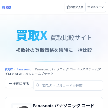
買取X
お気に入り
メニュー
買取X
買取比較サイト
複数社の買取価格を瞬時に一括比較
買取X
›
Panasonic
›
Panasonic パナソニック コードレススチームア
イロン NI-WL709-K カームブラック
←
検索に戻る
Panasonic パナソニック コード