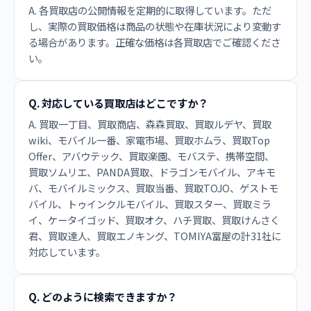
A. 各買取店の公開情報を定期的に取得しています。ただ
し、実際の買取価格は商品の状態や在庫状況により変動す
る場合があります。正確な価格は各買取店でご確認くださ
い。
Q. 対応している買取店はどこですか？
A. 買取一丁目、買取商店、森森買取、買取ルデヤ、買取
wiki、モバイル一番、家電市場、買取ホムラ、買取Top
Offer、アバウテック、買取楽園、モバステ、携帯空間、
買取ソムリエ、PANDA買取、ドラゴンモバイル、アキモ
バ、モバイルミックス、買取当番、買取TOJO、ゲストモ
バイル、トゥインクルモバイル、買取スター、買取ミラ
イ、ケータイゴッド、買取オク、ハチ買取、買取けんさく
君、買取達人、買取エノキング、TOMIYA富屋の計31社に
対応しています。
Q. どのように検索できますか？