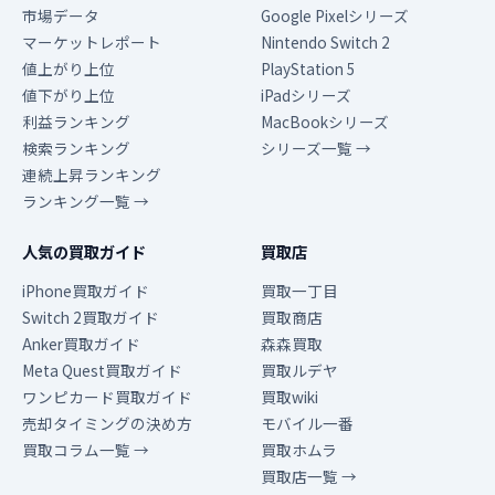
市場データ
Google Pixelシリーズ
マーケットレポート
Nintendo Switch 2
値上がり上位
PlayStation 5
値下がり上位
iPadシリーズ
利益ランキング
MacBookシリーズ
検索ランキング
シリーズ一覧 →
連続上昇ランキング
ランキング一覧 →
人気の買取ガイド
買取店
iPhone買取ガイド
買取一丁目
Switch 2買取ガイド
買取商店
Anker買取ガイド
森森買取
Meta Quest買取ガイド
買取ルデヤ
ワンピカード買取ガイド
買取wiki
売却タイミングの決め方
モバイル一番
買取コラム一覧 →
買取ホムラ
買取店一覧 →