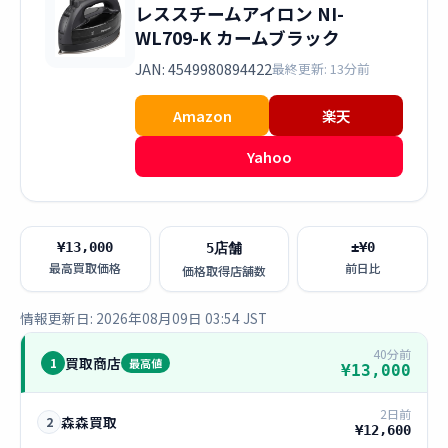
レススチームアイロン NI-
WL709-K カームブラック
JAN: 4549980894422
最終更新: 13分前
Amazon
楽天
Yahoo
¥13,000
±¥0
5店舗
最高買取価格
前日比
価格取得店舗数
情報更新日: 2026年08月09日 03:54 JST
40分前
買取商店
1
最高値
¥13,000
2日前
森森買取
2
¥12,600