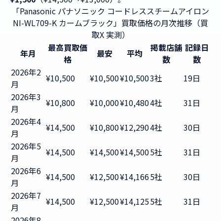
「Panasonic パナソニック コードレススチームアイロン
NI-WL709-K カームブラック」買取価格の月次推移（買
取X 実測）
最高買取価
掲載店舗
記録日
年月
最安
平均
格
数
数
2026年2
¥10,500
¥10,500
¥10,500
3社
19日
月
2026年3
¥10,800
¥10,000
¥10,480
4社
31日
月
2026年4
¥14,500
¥10,800
¥12,290
4社
30日
月
2026年5
¥14,500
¥14,500
¥14,500
5社
31日
月
2026年6
¥14,500
¥12,500
¥14,166
5社
30日
月
2026年7
¥14,500
¥12,500
¥14,125
5社
31日
月
2026年8