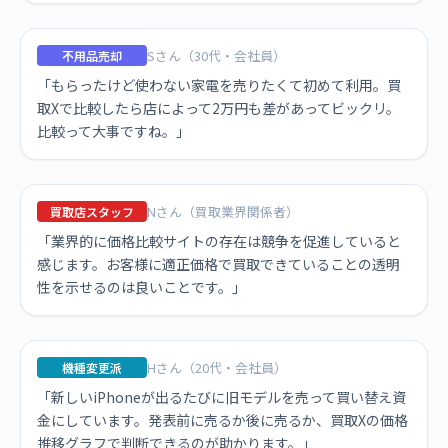
Sさん（30代・会社員）
不用品売却
「もらったけど使わない家電を売りたくて初めて利用。買
取Xで比較したら店によって2万円も差があってビックリ。
比較って大事ですね。」
Nさん（買取業界関係者）
買取店スタッフ
「業界的に価格比較サイトの存在は競争を促進していると
感じます。お客様に適正価格で買取できていることの透明
性を示せるのは良いことです。」
Hさん（20代・会社員）
機種変更派
「新しいiPhoneが出るたびに旧モデルを売って買い替え資
金にしています。発表前に売るか後に売るか、買取Xの価格
推移グラフで判断できるのが助かります。」