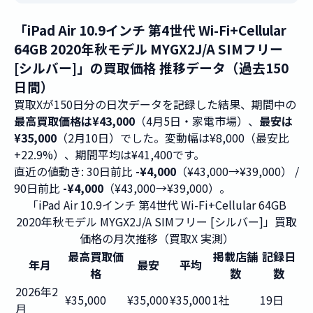
「iPad Air 10.9インチ 第4世代 Wi-Fi+Cellular
64GB 2020年秋モデル MYGX2J/A SIMフリー
[シルバー]」の買取価格 推移データ（過去150
日間）
買取Xが150日分の日次データを記録した結果、期間中の
最高買取価格は¥43,000
（4月5日・家電市場）、
最安は
¥35,000
（2月10日）でした。変動幅は¥8,000（最安比
+22.9%）、期間平均は¥41,400です。
直近の値動き: 30日前比
-¥4,000
（¥43,000→¥39,000） /
90日前比
-¥4,000
（¥43,000→¥39,000）。
「iPad Air 10.9インチ 第4世代 Wi-Fi+Cellular 64GB
2020年秋モデル MYGX2J/A SIMフリー [シルバー]」買取
価格の月次推移（買取X 実測）
最高買取価
掲載店舗
記録日
年月
最安
平均
格
数
数
2026年2
¥35,000
¥35,000
¥35,000
1社
19日
月