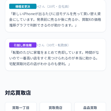
Hさん（20代・会社員）
機種変更派
「新しいiPhoneが出るたびに旧モデルを売って買い替え資
金にしています。発表前に売るか後に売るか、買取Xの価格
推移グラフで判断できるのが助かります。」
Yさん（30代・転勤族）
引越し断捨離
「転勤のたびに家電をまとめて売却しています。時間がな
いので一番高い店をすぐ見つけられるのが本当に助かる。
宅配買取対応の店がわかるのも便利。」
対応買取店
買取一丁目
買取商店
森森買取