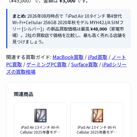
（¥45,000）で、差額は
¥3,000
です。
まとめ:
2026年08月時点で「iPad Air 10.9インチ 第4世代
Wi-Fi+Cellular 256GB 2020年秋モデル MYH42J/A SIMフ
リー [シルバー]」の新品買取価格は最高
¥48,000
（家電市
場）。2社の買取店で価格を比較し、最も高く売れる店舗を
見つけましょう。
関連する買取ガイド:
MacBook買取
/
iPad買取
/
ノート
PC買取
/
ゲーミングPC買取
/
Surface買取
/
iPadシリー
ズの買取相場
関連商品
iPad Air 13インチ Wi-Fi
iPad Air 13インチ Wi-Fi
Cellular 2025年春モデル
Cellular 2025年春モデル
1TB MCJE4J/A SIMフリー
1TB MCJG4J/A SIMフリー