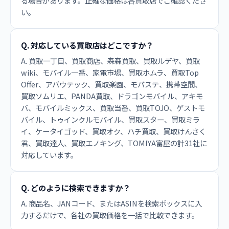
る場合があります。正確な価格は各買取店でご確認くださ
い。
Q. 対応している買取店はどこですか？
A. 買取一丁目、買取商店、森森買取、買取ルデヤ、買取
wiki、モバイル一番、家電市場、買取ホムラ、買取Top
Offer、アバウテック、買取楽園、モバステ、携帯空間、
買取ソムリエ、PANDA買取、ドラゴンモバイル、アキモ
バ、モバイルミックス、買取当番、買取TOJO、ゲストモ
バイル、トゥインクルモバイル、買取スター、買取ミラ
イ、ケータイゴッド、買取オク、ハチ買取、買取けんさく
君、買取達人、買取エノキング、TOMIYA富屋の計31社に
対応しています。
Q. どのように検索できますか？
A. 商品名、JANコード、またはASINを検索ボックスに入
力するだけで、各社の買取価格を一括で比較できます。