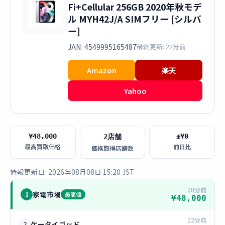
Fi+Cellular 256GB 2020年秋モデ
ル MYH42J/A SIMフリー [シルバ
ー]
JAN: 4549995165487
最終更新: 22分前
Amazon
楽天
Yahoo
¥48,000
±¥0
2店舗
最高買取価格
前日比
価格取得店舗数
情報更新日: 2026年08月08日 15:20 JST
28分前
家電市場
1
最高値
¥48,000
22分前
ケータイゴッド
2