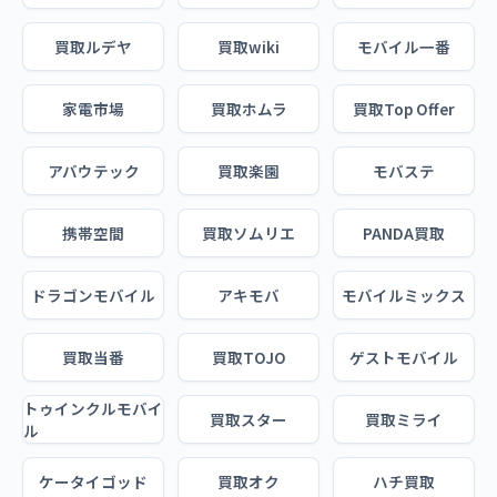
買取ルデヤ
買取wiki
モバイル一番
家電市場
買取ホムラ
買取Top Offer
アバウテック
買取楽園
モバステ
携帯空間
買取ソムリエ
PANDA買取
ドラゴンモバイル
アキモバ
モバイルミックス
買取当番
買取TOJO
ゲストモバイル
トゥインクルモバイ
買取スター
買取ミライ
ル
ケータイゴッド
買取オク
ハチ買取