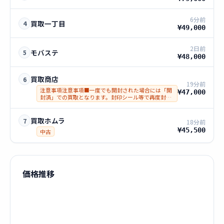
6分前
買取一丁目
4
¥49,000
2日前
モバステ
5
¥48,000
買取商店
6
19分前
注意事項注意事項■一度でも開封された場合には「開
¥47,000
封済」での買取となります。封印シール等で再度封を
した商品は着払いにて返却し、悪質な方は詐欺にて警
察へ通報いたします。■偽物につきまして発覚した場
合、その場で警察通報します。
買取ホムラ
7
18分前
¥45,500
中古
価格推移