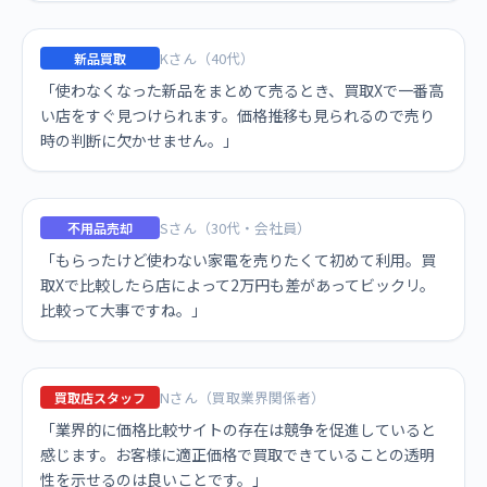
Kさん（40代）
新品買取
「使わなくなった新品をまとめて売るとき、買取Xで一番高
い店をすぐ見つけられます。価格推移も見られるので売り
時の判断に欠かせません。」
Sさん（30代・会社員）
不用品売却
「もらったけど使わない家電を売りたくて初めて利用。買
取Xで比較したら店によって2万円も差があってビックリ。
比較って大事ですね。」
Nさん（買取業界関係者）
買取店スタッフ
「業界的に価格比較サイトの存在は競争を促進していると
感じます。お客様に適正価格で買取できていることの透明
性を示せるのは良いことです。」