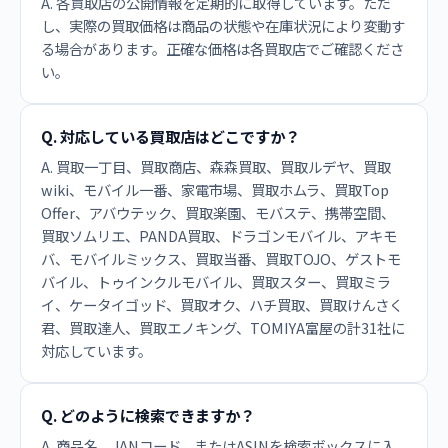
A. 各買取店の公開情報を定期的に取得しています。ただ
し、実際の買取価格は商品の状態や在庫状況により変動す
る場合があります。正確な価格は各買取店でご確認くださ
い。
Q. 対応している買取店はどこですか？
A. 買取一丁目、買取商店、森森買取、買取ルデヤ、買取
wiki、モバイル一番、家電市場、買取ホムラ、買取Top
Offer、アバウテック、買取楽園、モバステ、携帯空間、
買取ソムリエ、PANDA買取、ドラゴンモバイル、アキモ
バ、モバイルミックス、買取当番、買取TOJO、ゲストモ
バイル、トゥインクルモバイル、買取スター、買取ミラ
イ、ケータイゴッド、買取オク、ハチ買取、買取けんさく
君、買取達人、買取エノキング、TOMIYA富屋の計31社に
対応しています。
Q. どのように検索できますか？
A. 商品名、JANコード、またはASINを検索ボックスに入