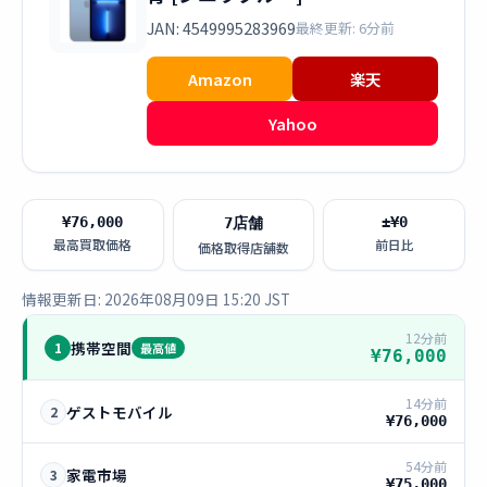
JAN: 4549995283969
最終更新: 6分前
Amazon
楽天
Yahoo
¥76,000
±¥0
7店舗
最高買取価格
前日比
価格取得店舗数
情報更新日: 2026年08月09日 15:20 JST
12分前
携帯空間
1
最高値
¥76,000
14分前
ゲストモバイル
2
¥76,000
54分前
家電市場
3
¥75,000