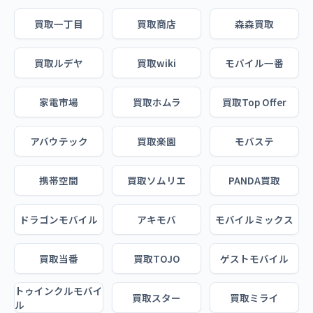
買取一丁目
買取商店
森森買取
買取ルデヤ
買取wiki
モバイル一番
家電市場
買取ホムラ
買取Top Offer
アバウテック
買取楽園
モバステ
携帯空間
買取ソムリエ
PANDA買取
ドラゴンモバイル
アキモバ
モバイルミックス
買取当番
買取TOJO
ゲストモバイル
トゥインクルモバイ
買取スター
買取ミライ
ル