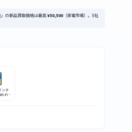
 [ピンク]」の新品買取価格は最高
¥50,500
（家電市場）。5社
.9インチ
i-Fi
2022年秋
4GB
 SIMフリ
ー]