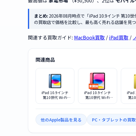
最高値は
家電市場
（¥50,500）、2位は
モバイル
まとめ:
2026年08月時点で「iPad 10.9インチ 第10世代
の買取店で価格を比較し、最も高く売れる店舗を見つ
関連する買取ガイド:
MacBook買取
/
iPad買取
/
関連商品
iPad 10.9インチ
iPad 10.9インチ
iPad
第10世代 Wi-Fi
第10世代 Wi-Fi
第10
Cellular 2022年秋
Cellular 2022年秋
Cellu
モデル 256GB
モデル 256GB
モデ
MQ6U3J/A SIMフ
MQ6W3J/A SIMフ
MQ6V3
リー [ブルー]
リー [ピンク]
ー 
他のApple製品を見る
PC・タブレットの買