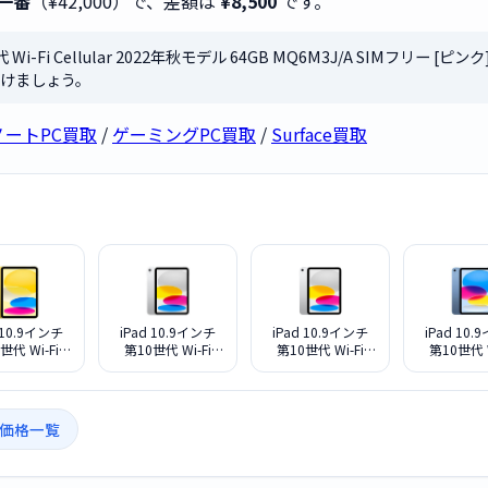
一番
（¥42,000）で、差額は
¥8,500
です。
 Wi-Fi Cellular 2022年秋モデル 64GB MQ6M3J/A SIMフリー
けましょう。
ノートPC買取
/
ゲーミングPC買取
/
Surface買取
 10.9インチ
iPad 10.9インチ
iPad 10.9インチ
iPad 10
世代 Wi-Fi
第10世代 Wi-Fi
第10世代 Wi-Fi
第10世代 W
lar 2022年秋
Cellular 2022年秋
Cellular 2022年秋
Cellular 
ル 256GB
モデル 256GB
モデル 64GB
モデル 6
J/A SIMフリ
MQ6T3J/A SIMフリ
MQ6J3J/A SIMフリ
MQ6K3J/A
[イエロー]
ー [シルバー]
ー [シルバー]
ー [ブル
取価格一覧