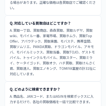
る場合があります。正確な価格は各買取店でご確認くださ
い。
Q. 対応している買取店はどこですか？
A. 買取一丁目、買取商店、森森買取、買取ルデヤ、買取
wiki、モバイル一番、家電市場、買取ホムラ、買取Top
Offer、アバウテック、買取楽園、モバステ、携帯空間、
買取ソムリエ、PANDA買取、ドラゴンモバイル、アキモ
バ、モバイルミックス、買取当番、買取TOJO、ゲストモ
バイル、トゥインクルモバイル、買取スター、買取ミラ
イ、ケータイゴッド、買取オク、ハチ買取、買取けんさく
君、買取達人、買取エノキング、TOMIYA富屋の計31社に
対応しています。
Q. どのように検索できますか？
A. 商品名、JANコード、またはASINを検索ボックスに入
力するだけで、各社の買取価格を一括で比較できます。