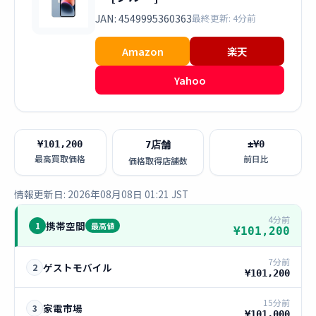
JAN: 4549995360363
最終更新: 4分前
Amazon
楽天
Yahoo
¥101,200
±¥0
7店舗
最高買取価格
前日比
価格取得店舗数
情報更新日: 2026年08月08日 01:21 JST
4分前
携帯空間
1
最高値
¥101,200
7分前
ゲストモバイル
2
¥101,200
15分前
家電市場
3
¥101,000