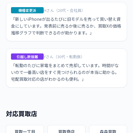
Hさん（20代・会社員）
機種変更派
「新しいiPhoneが出るたびに旧モデルを売って買い替え資
金にしています。発表前に売るか後に売るか、買取Xの価格
推移グラフで判断できるのが助かります。」
Yさん（30代・転勤族）
引越し断捨離
「転勤のたびに家電をまとめて売却しています。時間がな
いので一番高い店をすぐ見つけられるのが本当に助かる。
宅配買取対応の店がわかるのも便利。」
対応買取店
買取一丁目
買取商店
森森買取