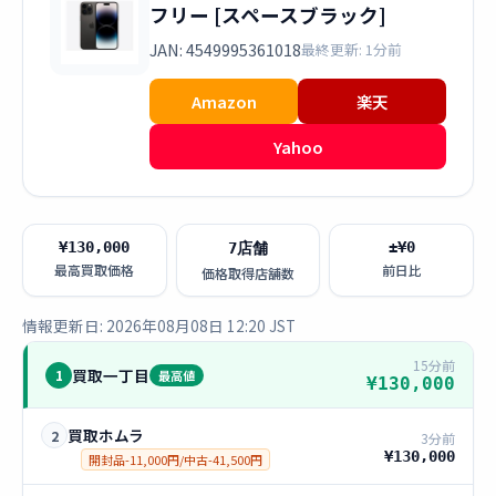
フリー [スペースブラック]
JAN: 4549995361018
最終更新: 1分前
Amazon
楽天
Yahoo
¥130,000
±¥0
7店舗
最高買取価格
前日比
価格取得店舗数
情報更新日: 2026年08月08日 12:20 JST
15分前
買取一丁目
1
最高値
¥130,000
買取ホムラ
2
3分前
¥130,000
開封品-11,000円/中古-41,500円