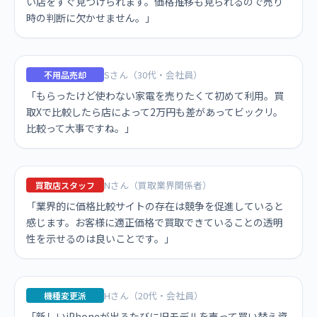
い店をすぐ見つけられます。価格推移も見られるので売り
時の判断に欠かせません。」
Sさん（30代・会社員）
不用品売却
「もらったけど使わない家電を売りたくて初めて利用。買
取Xで比較したら店によって2万円も差があってビックリ。
比較って大事ですね。」
Nさん（買取業界関係者）
買取店スタッフ
「業界的に価格比較サイトの存在は競争を促進していると
感じます。お客様に適正価格で買取できていることの透明
性を示せるのは良いことです。」
Hさん（20代・会社員）
機種変更派
「新しいiPhoneが出るたびに旧モデルを売って買い替え資