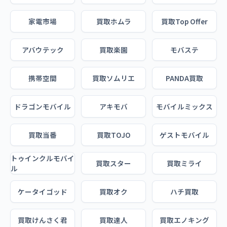
家電市場
買取ホムラ
買取Top Offer
アバウテック
買取楽園
モバステ
携帯空間
買取ソムリエ
PANDA買取
ドラゴンモバイル
アキモバ
モバイルミックス
買取当番
買取TOJO
ゲストモバイル
トゥインクルモバイ
買取スター
買取ミライ
ル
ケータイゴッド
買取オク
ハチ買取
買取けんさく君
買取達人
買取エノキング