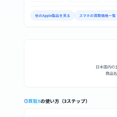
ー [ゴールド]
ー [シルバー]
ー [
他のApple製品を見る
スマホの買取価格一覧
日本国内の
商品名
買取X
の使い方（3ステップ）