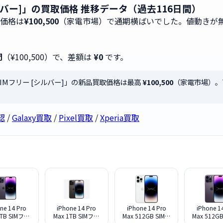
リー [シルバー]」の買取価格 推移データ（過去116日間）
取価格は
¥100,500
（家電市場）で通期横ばいでした。値動きが
間
（¥100,500）で、差額は
¥0
です。
8GB SIMフリー [シルバー]」の新品買取価格は最高
¥100,500
（家電市場）。
認
/
Galaxy買取
/
Pixel買取
/
Xperia買取
ne 14 Pro
iPhone 14 Pro
iPhone 14 Pro
iPhone 1
1TB SIMフリ
Max 1TB SIMフリ
Max 512GB SIMフ
Max 512G