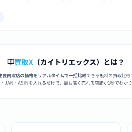
ディープパー
ー [スペースブラ
リー [シルバー]
リー [デ
プル]
ック]
ープル
買取X
（カイトリエックス）とは？
主要買取店の価格をリアルタイムで一括比較
できる無料の買取比較
・JAN・ASINを入れるだけで、最も高く売れる店舗が1秒でわか