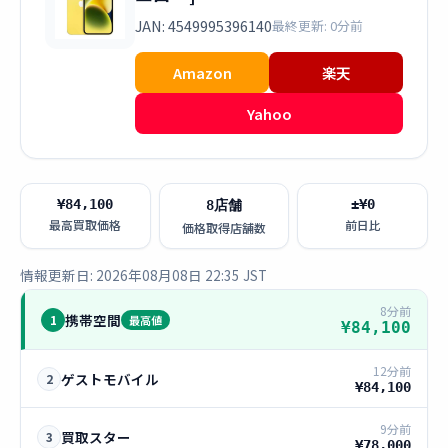
JAN: 4549995396140
最終更新: 0分前
Amazon
楽天
Yahoo
¥84,100
±¥0
8店舗
最高買取価格
前日比
価格取得店舗数
情報更新日: 2026年08月08日 22:35 JST
8分前
携帯空間
1
最高値
¥84,100
12分前
ゲストモバイル
2
¥84,100
9分前
買取スター
3
¥78,000