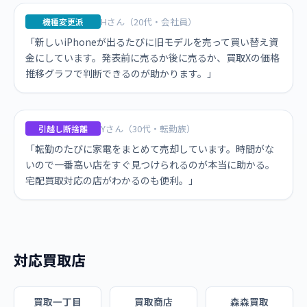
Hさん（20代・会社員）
機種変更派
「新しいiPhoneが出るたびに旧モデルを売って買い替え資
金にしています。発表前に売るか後に売るか、買取Xの価格
推移グラフで判断できるのが助かります。」
Yさん（30代・転勤族）
引越し断捨離
「転勤のたびに家電をまとめて売却しています。時間がな
いので一番高い店をすぐ見つけられるのが本当に助かる。
宅配買取対応の店がわかるのも便利。」
対応買取店
買取一丁目
買取商店
森森買取