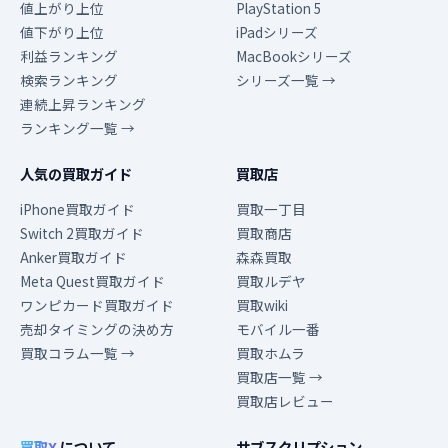
値上がり上位
PlayStation 5
値下がり上位
iPadシリーズ
利益ランキング
MacBookシリーズ
検索ランキング
シリーズ一覧 →
連続上昇ランキング
ランキング一覧 →
人気の買取ガイド
買取店
iPhone買取ガイド
買取一丁目
Switch 2買取ガイド
買取商店
Anker買取ガイド
森森買取
Meta Quest買取ガイド
買取ルデヤ
ワンピカード買取ガイド
買取wiki
売却タイミングの決め方
モバイル一番
買取コラム一覧 →
買取ホムラ
買取店一覧 →
買取店レビュー
買取X
について
サブスクリプション