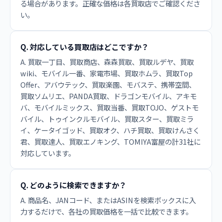
る場合があります。正確な価格は各買取店でご確認くださ
い。
Q. 対応している買取店はどこですか？
A. 買取一丁目、買取商店、森森買取、買取ルデヤ、買取
wiki、モバイル一番、家電市場、買取ホムラ、買取Top
Offer、アバウテック、買取楽園、モバステ、携帯空間、
買取ソムリエ、PANDA買取、ドラゴンモバイル、アキモ
バ、モバイルミックス、買取当番、買取TOJO、ゲストモ
バイル、トゥインクルモバイル、買取スター、買取ミラ
イ、ケータイゴッド、買取オク、ハチ買取、買取けんさく
君、買取達人、買取エノキング、TOMIYA富屋の計31社に
対応しています。
Q. どのように検索できますか？
A. 商品名、JANコード、またはASINを検索ボックスに入
力するだけで、各社の買取価格を一括で比較できます。