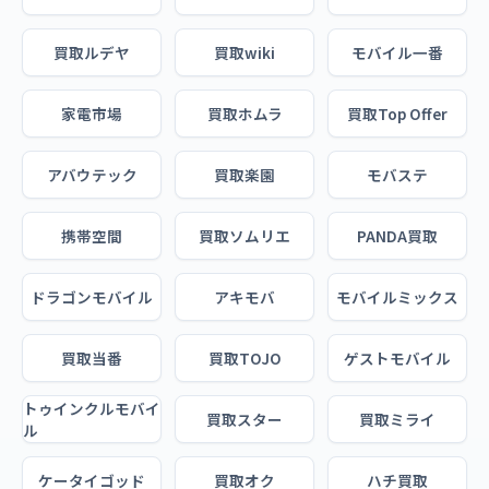
買取ルデヤ
買取wiki
モバイル一番
家電市場
買取ホムラ
買取Top Offer
アバウテック
買取楽園
モバステ
携帯空間
買取ソムリエ
PANDA買取
ドラゴンモバイル
アキモバ
モバイルミックス
買取当番
買取TOJO
ゲストモバイル
トゥインクルモバイ
買取スター
買取ミライ
ル
ケータイゴッド
買取オク
ハチ買取