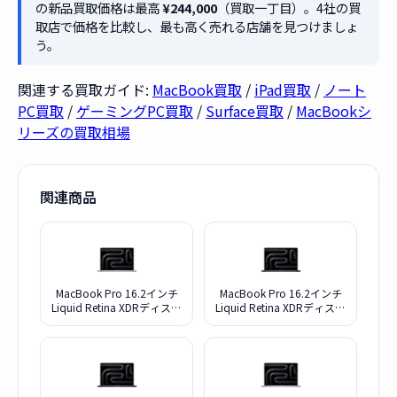
の新品買取価格は最高
¥244,000
（買取一丁目）。4社の買
取店で価格を比較し、最も高く売れる店舗を見つけましょ
う。
関連する買取ガイド:
MacBook買取
/
iPad買取
/
ノート
PC買取
/
ゲーミングPC買取
/
Surface買取
/
MacBookシ
リーズの買取相場
関連商品
MacBook Pro 16.2インチ
MacBook Pro 16.2インチ
Liquid Retina XDRディスプ
Liquid Retina XDRディスプ
レイ M5 Max・メモリ
レイ M5 Max・メモリ
48GB・SSD2TB搭載モデル
48GB・SSD2TB搭載モデル
MGE94J/A [シルバー]
MGEE4J/A [スペースブラッ
ク]