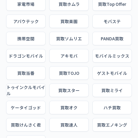
家電市場
買取ホムラ
買取Top Offer
アバウテック
買取楽園
モバステ
携帯空間
買取ソムリエ
PANDA買取
ドラゴンモバイル
アキモバ
モバイルミックス
買取当番
買取TOJO
ゲストモバイル
トゥインクルモバイ
買取スター
買取ミライ
ル
ケータイゴッド
買取オク
ハチ買取
買取けんさく君
買取達人
買取エノキング