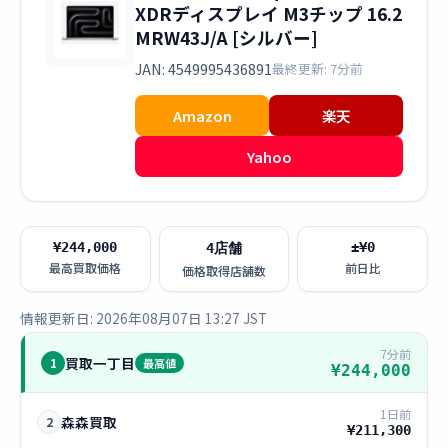
XDRディスプレイ M3チップ 16.2
MRW43J/A [シルバー]
JAN: 4549995436891
最終更新: 7分前
Amazon
楽天
Yahoo
¥244,000
±¥0
4店舗
最高買取価格
前日比
価格取得店舗数
情報更新日: 2026年08月07日 13:27 JST
7分前
買取一丁目
1
最高値
¥244,000
1日前
森森買取
2
¥211,300