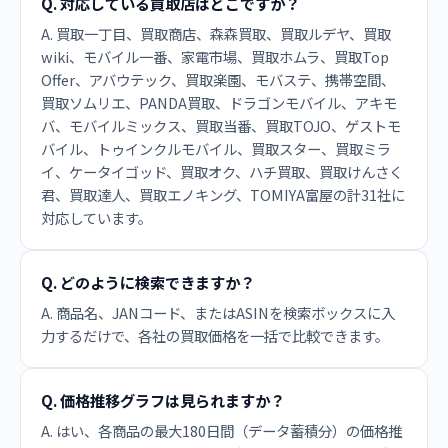
Q. 対応している買取店はどこですか？
A. 買取一丁目、買取商店、森森買取、買取ルデヤ、買取
wiki、モバイル一番、家電市場、買取ホムラ、買取Top
Offer、アバウテック、買取楽園、モバステ、携帯空間、
買取ソムリエ、PANDA買取、ドラゴンモバイル、アキモ
バ、モバイルミックス、買取当番、買取TOJO、ゲストモ
バイル、トゥインクルモバイル、買取スター、買取ミラ
イ、ケータイゴッド、買取オク、ハチ買取、買取けんさく
君、買取達人、買取エノキング、TOMIYA富屋の計31社に
対応しています。
Q. どのように検索できますか？
A. 商品名、JANコード、またはASINを検索ボックスに入
力するだけで、各社の買取価格を一括で比較できます。
Q. 価格推移グラフは見られますか？
A. はい、各商品の最大180日間（データ蓄積分）の価格推