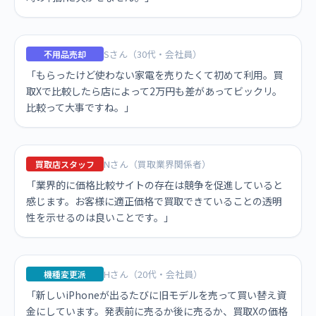
Sさん（30代・会社員）
不用品売却
「もらったけど使わない家電を売りたくて初めて利用。買
取Xで比較したら店によって2万円も差があってビックリ。
比較って大事ですね。」
Nさん（買取業界関係者）
買取店スタッフ
「業界的に価格比較サイトの存在は競争を促進していると
感じます。お客様に適正価格で買取できていることの透明
性を示せるのは良いことです。」
Hさん（20代・会社員）
機種変更派
「新しいiPhoneが出るたびに旧モデルを売って買い替え資
金にしています。発表前に売るか後に売るか、買取Xの価格