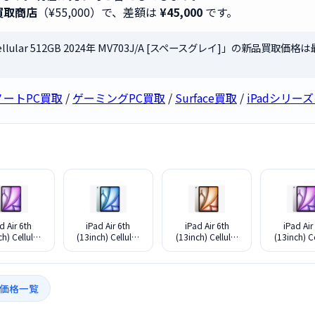
買取商店
（¥55,000）で、差額は
¥45,000
です。
h) Cellular 512GB 2024年 MV703J/A [スペースグレイ]」の新品買取価格
ノートPC買取
/
ゲーミングPC買取
/
Surface買取
/
iPadシリー
d Air 6th
iPad Air 6th
iPad Air 6th
iPad Air
ch) Cellular
(13inch) Cellular
(13inch) Cellular
(13inch) Ce
GB 2024年
512GB 2024年
256GB 2024年
256GB 2
3J/A [パープ
MV713J/A [ブルー]
MV6X3J/A [スター
MV6Y3J/A
ル]
ライト]
ル]
取価格一覧