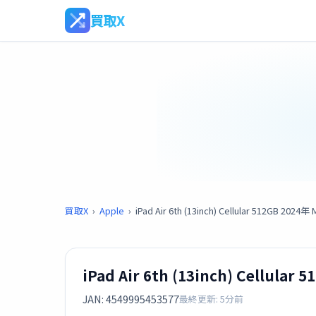
買取X
買取X
›
Apple
›
iPad Air 6th (13inch) Cellular 512GB 2
iPad Air 6th (13inch) Cellul
JAN: 4549995453577
最終更新: 5分前