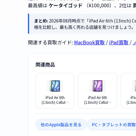
最高値は
ケータイゴッド
（¥100,000）、2位は
まとめ:
2026年08月時点で「iPad Air 6th (13inc
格を比較し、最も高く売れる店舗を見つけましょう。
関連する買取ガイド:
MacBook買取
/
iPad買取
/
関連商品
iPad Air 6th
iPad Air 6th
iPa
(13inch) Cellular
(13inch) Cellular
(13in
1TB 2024年
1TB 2024年
512
MV753J/A [ブルー]
MV773J/A [パープ
MV73
ル]
他のApple製品を見る
PC・タブレットの買