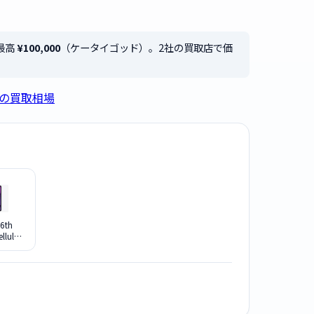
は最高
¥100,000
（ケータイゴッド）。2社の買取店で価
ズの買取相場
 6th
llular
024年
 [パープ