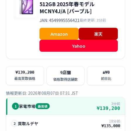
512GB 2025年春モデル
MCNY4J/A [パープル]
JAN: 4549995556421
最終更新: 3分前
Amazon
楽天
Yahoo
¥139,200
±¥0
9店舗
最高買取価格
前日比
価格取得店舗数
情報更新日: 2026年08月07日 07:31 JST
3分前
家電市場
1
最高値
¥139,200
18分前
買取ルデヤ
2
¥135,000