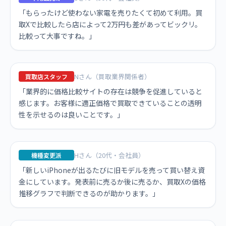
「もらったけど使わない家電を売りたくて初めて利用。買
取Xで比較したら店によって2万円も差があってビックリ。
比較って大事ですね。」
Nさん（買取業界関係者）
買取店スタッフ
「業界的に価格比較サイトの存在は競争を促進していると
感じます。お客様に適正価格で買取できていることの透明
性を示せるのは良いことです。」
Hさん（20代・会社員）
機種変更派
「新しいiPhoneが出るたびに旧モデルを売って買い替え資
金にしています。発表前に売るか後に売るか、買取Xの価格
推移グラフで判断できるのが助かります。」