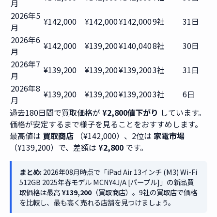
月
2026年5
¥142,000
¥142,000
¥142,000
9社
31日
月
2026年6
¥142,000
¥139,200
¥140,040
8社
30日
月
2026年7
¥139,200
¥139,200
¥139,200
3社
31日
月
2026年8
¥139,200
¥139,200
¥139,200
3社
6日
月
過去180日間で買取価格が
¥2,800値下がり
しています。
価格が安定するまで様子を見ることをおすすめします。
最高値は
買取商店
（¥142,000）、2位は
家電市場
（¥139,200）で、差額は
¥2,800
です。
まとめ:
2026年08月時点で「iPad Air 13インチ (M3) Wi-Fi
512GB 2025年春モデル MCNY4J/A [パープル]」の新品買
取価格は最高
¥139,200
（買取商店）。9社の買取店で価格
を比較し、最も高く売れる店舗を見つけましょう。