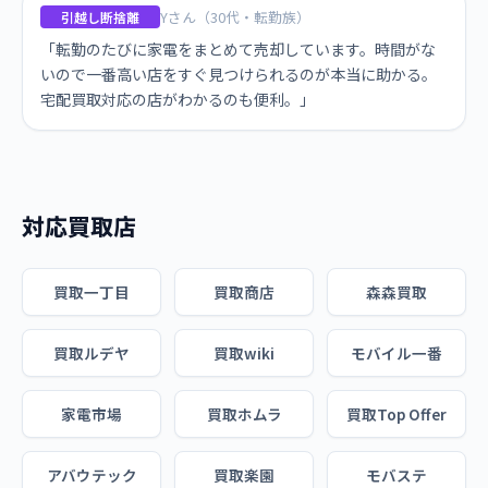
Yさん（30代・転勤族）
引越し断捨離
「転勤のたびに家電をまとめて売却しています。時間がな
いので一番高い店をすぐ見つけられるのが本当に助かる。
宅配買取対応の店がわかるのも便利。」
対応買取店
買取一丁目
買取商店
森森買取
買取ルデヤ
買取wiki
モバイル一番
家電市場
買取ホムラ
買取Top Offer
アバウテック
買取楽園
モバステ