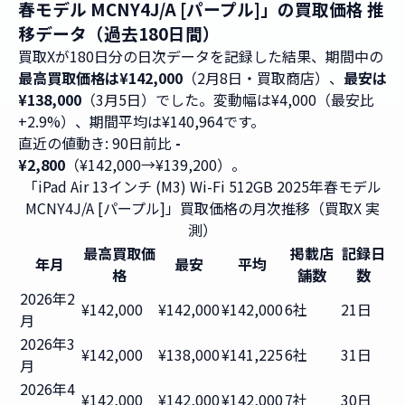
春モデル MCNY4J/A [パープル]」の買取価格 推
移データ（過去180日間）
買取Xが180日分の日次データを記録した結果、期間中の
最高買取価格は¥142,000
（2月8日・買取商店）、
最安は
¥138,000
（3月5日）でした。変動幅は¥4,000（最安比
+2.9%）、期間平均は¥140,964です。
直近の値動き: 90日前比
-
¥2,800
（¥142,000→¥139,200）。
「iPad Air 13インチ (M3) Wi-Fi 512GB 2025年春モデル
MCNY4J/A [パープル]」買取価格の月次推移（買取X 実
測）
最高買取価
掲載店
記録日
年月
最安
平均
格
舗数
数
2026年2
¥142,000
¥142,000
¥142,000
6社
21日
月
2026年3
¥142,000
¥138,000
¥141,225
6社
31日
月
2026年4
¥142,000
¥142,000
¥142,000
7社
30日