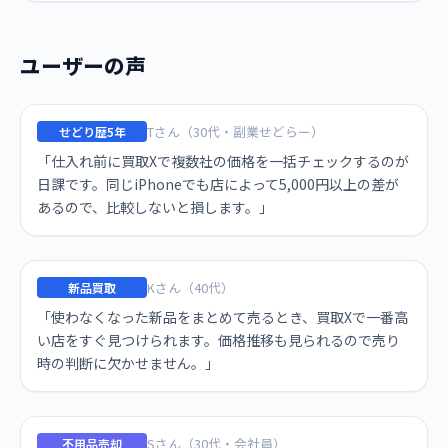
ユーザーの声
Tさん（30代・副業せどらー）
せどり歴5年
「仕入れ前に買取Xで複数社の価格を一括チェックするのが
日課です。同じiPhoneでも店によって5,000円以上の差が
あるので、比較しないと損します。」
Kさん（40代）
新品買取
「使わなくなった新品をまとめて売るとき、買取Xで一番高
い店をすぐ見つけられます。価格推移も見られるので売り
時の判断に欠かせません。」
Sさん（30代・会社員）
不用品売却