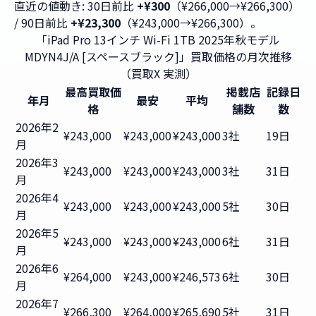
直近の値動き: 30日前比
+¥300
（¥266,000→¥266,300）
/ 90日前比
+¥23,300
（¥243,000→¥266,300）。
「iPad Pro 13インチ Wi-Fi 1TB 2025年秋モデル
MDYN4J/A [スペースブラック]」買取価格の月次推移
（買取X 実測）
最高買取価
掲載店
記録日
年月
最安
平均
格
舗数
数
2026年2
¥243,000
¥243,000
¥243,000
3社
19日
月
2026年3
¥243,000
¥243,000
¥243,000
3社
31日
月
2026年4
¥243,000
¥243,000
¥243,000
5社
30日
月
2026年5
¥243,000
¥243,000
¥243,000
6社
31日
月
2026年6
¥264,000
¥243,000
¥246,573
6社
30日
月
2026年7
¥266,300
¥264,000
¥265,690
5社
31日