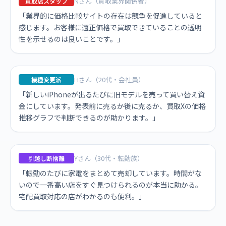
Nさん（買取業界関係者）
買取店スタッフ
「業界的に価格比較サイトの存在は競争を促進していると
感じます。お客様に適正価格で買取できていることの透明
性を示せるのは良いことです。」
Hさん（20代・会社員）
機種変更派
「新しいiPhoneが出るたびに旧モデルを売って買い替え資
金にしています。発表前に売るか後に売るか、買取Xの価格
推移グラフで判断できるのが助かります。」
Yさん（30代・転勤族）
引越し断捨離
「転勤のたびに家電をまとめて売却しています。時間がな
いので一番高い店をすぐ見つけられるのが本当に助かる。
宅配買取対応の店がわかるのも便利。」