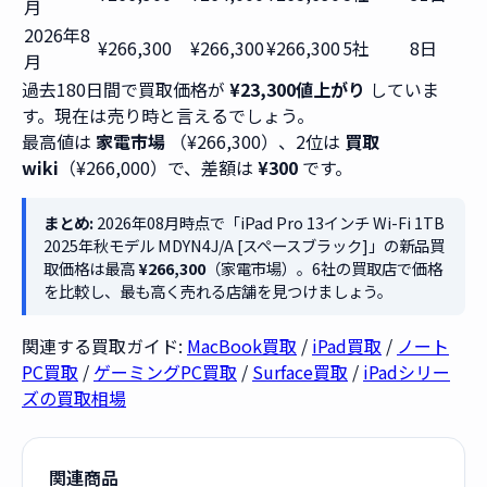
月
2026年8
¥266,300
¥266,300
¥266,300
5社
8日
月
過去180日間で買取価格が
¥23,300値上がり
していま
す。現在は売り時と言えるでしょう。
最高値は
家電市場
（¥266,300）、2位は
買取
wiki
（¥266,000）で、差額は
¥300
です。
まとめ:
2026年08月時点で「iPad Pro 13インチ Wi-Fi 1TB
2025年秋モデル MDYN4J/A [スペースブラック]」の新品買
取価格は最高
¥266,300
（家電市場）。6社の買取店で価格
を比較し、最も高く売れる店舗を見つけましょう。
関連する買取ガイド:
MacBook買取
/
iPad買取
/
ノート
PC買取
/
ゲーミングPC買取
/
Surface買取
/
iPadシリー
ズの買取相場
関連商品