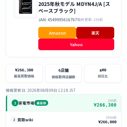
2025年秋モデル MDYN4J/A [ス
ペースブラック]
JAN: 4549995616767
最終更新: 2分前
Amazon
楽天
Yahoo
¥266,300
±¥0
6店舗
最高買取価格
前日比
価格取得店舗数
情報更新日: 2026年08月09日 12:18 JST
2分前
家電市場
1
最高値
¥266,300
20分前
買取wiki
2
¥266,000