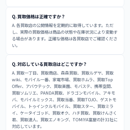
Q. 買取価格は正確ですか？
A. 各買取店の公開情報を定期的に取得しています。ただ
し、実際の買取価格は商品の状態や在庫状況により変動す
る場合があります。正確な価格は各買取店でご確認くださ
い。
Q. 対応している買取店はどこですか？
A. 買取一丁目、買取商店、森森買取、買取ルデヤ、買取
wiki、モバイル一番、家電市場、買取ホムラ、買取Top
Offer、アバウテック、買取楽園、モバステ、携帯空間、
買取ソムリエ、PANDA買取、ドラゴンモバイル、アキモ
バ、モバイルミックス、買取当番、買取TOJO、ゲストモ
バイル、トゥインクルモバイル、買取スター、買取ミラ
イ、ケータイゴッド、買取オク、ハチ買取、買取けんさく
君、買取達人、買取エノキング、TOMIYA富屋の計31社に
対応しています。