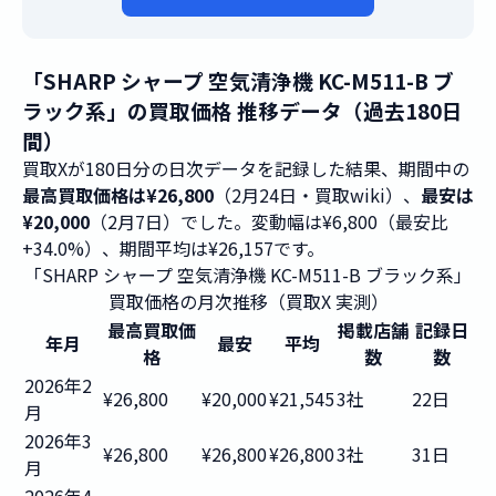
「SHARP シャープ 空気清浄機 KC-M511-B ブ
ラック系」の買取価格 推移データ（過去180日
間）
買取Xが180日分の日次データを記録した結果、期間中の
最高買取価格は¥26,800
（2月24日・買取wiki）、
最安は
¥20,000
（2月7日）でした。変動幅は¥6,800（最安比
+34.0%）、期間平均は¥26,157です。
「SHARP シャープ 空気清浄機 KC-M511-B ブラック系」
買取価格の月次推移（買取X 実測）
最高買取価
掲載店舗
記録日
年月
最安
平均
格
数
数
2026年2
¥26,800
¥20,000
¥21,545
3社
22日
月
2026年3
¥26,800
¥26,800
¥26,800
3社
31日
月