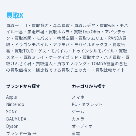
買取X
買取一丁目・買取商店・森森買取・買取ルデヤ・買取wiki・モバ
イル一番・家電市場・買取ホムラ・買取Top Offer・アバウテッ
ク・買取楽園・モバステ・携帯空間・買取ソムリエ・PANDA買
取・ドラゴンモバイル・アキモバ・モバイルミックス・買取当
番・買取TOJO・ゲストモバイル・トゥインクルモバイル・買取
スター・買取ミライ・ケータイゴッド・買取オク・ハチ買取・買
取けんさく君・買取達人・買取エノキング・TOMIYA富屋の各社
の買取価格を一括比較できる買取チェッカー・買取比較サイト
ブランドから探す
カテゴリから探す
Apple
スマホ
Nintendo
PC・タブレット
SONY
ゲーム
BALMUDA
カメラ
Dyson
オーディオ
ブランド一覧 →
家電