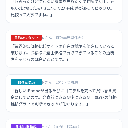
「もらったけど使わない家電を売りたくて初めて利用。買
取Xで比較したら店によって2万円も差があってビックリ。
比較って大事ですね。」
Nさん（買取業界関係者）
買取店スタッフ
「業界的に価格比較サイトの存在は競争を促進していると
感じます。お客様に適正価格で買取できていることの透明
性を示せるのは良いことです。」
Hさん（20代・会社員）
機種変更派
「新しいiPhoneが出るたびに旧モデルを売って買い替え資
金にしています。発表前に売るか後に売るか、買取Xの価格
推移グラフで判断できるのが助かります。」
Yさん（30代・転勤族）
引越し断捨離