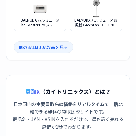
BALMUDA バルミューダ
BALMUDA バルミューダ 扇
The Toaster Pro スチーム
風機 GreenFan EGF-1700-
トースター K11A-SE-WH ホ
WK ホワイトブラック
ワイト
他のBALMUDA製品を見る
買取X
（カイトリエックス）とは？
日本国内の
主要買取店の価格をリアルタイムで一括比
較
できる無料の買取比較サイトです。
商品名・JAN・ASINを入れるだけで、最も高く売れる
店舗が1秒でわかります。