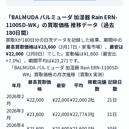
「BALMUDA バルミューダ 加湿器 Rain ERN-
1100SD-WK」の買取価格 推移データ（過去
180日間）
買取Xが180日分の日次データを記録した結果、期間中の
最高買取価格は¥23,600
（3月17日・家電市場）、
最安は
¥22,000
（2月8日）でした。変動幅は¥1,600（最安比
+7.3%）、期間平均は¥23,271です。
「BALMUDA バルミューダ 加湿器 Rain ERN-1100SD-
WK」買取価格の月次推移（買取X 実測）
最高買取価
掲載店舗
記録日
年月
最安
平均
格
数
数
2026年2
¥22,000
¥22,000
¥22,000
2社
21日
月
2026年3
¥23,600
¥22,000
¥22,774
3社
31日
月
2026年4
¥23,600
¥23,600
¥23,600
3社
30日