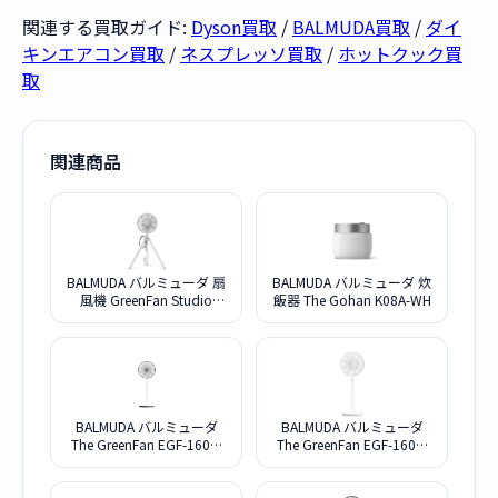
関連する買取ガイド:
Dyson買取
/
BALMUDA買取
/
ダイ
キンエアコン買取
/
ネスプレッソ買取
/
ホットクック買
取
関連商品
BALMUDA バルミューダ 扇
BALMUDA バルミューダ 炊
風機 GreenFan Studio
飯器 The Gohan K08A-WH
AGR01JP-WH ホワイト
BALMUDA バルミューダ
BALMUDA バルミューダ
The GreenFan EGF-1600-
The GreenFan EGF-1600-
WK [ホワイトxブラック]
WG [ホワイトxグレー]