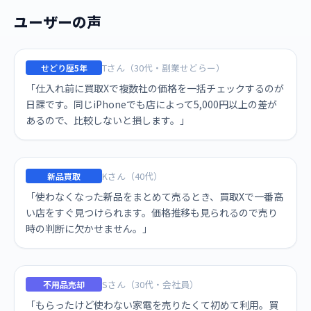
ユーザーの声
Tさん（30代・副業せどらー）
せどり歴5年
「仕入れ前に買取Xで複数社の価格を一括チェックするのが
日課です。同じiPhoneでも店によって5,000円以上の差が
あるので、比較しないと損します。」
Kさん（40代）
新品買取
「使わなくなった新品をまとめて売るとき、買取Xで一番高
い店をすぐ見つけられます。価格推移も見られるので売り
時の判断に欠かせません。」
Sさん（30代・会社員）
不用品売却
「もらったけど使わない家電を売りたくて初めて利用。買