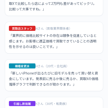
取Xで比較したら店によって2万円も差があってビックリ。
比較って大事ですね。」
Nさん（買取業界関係者）
買取店スタッフ
「業界的に価格比較サイトの存在は競争を促進していると
感じます。お客様に適正価格で買取できていることの透明
性を示せるのは良いことです。」
Hさん（20代・会社員）
機種変更派
「新しいiPhoneが出るたびに旧モデルを売って買い替え資
金にしています。発表前に売るか後に売るか、買取Xの価格
推移グラフで判断できるのが助かります。」
Yさん（30代・転勤族）
引越し断捨離