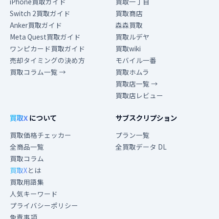
iPhone買取ガイド
買取一丁目
Switch 2買取ガイド
買取商店
Anker買取ガイド
森森買取
Meta Quest買取ガイド
買取ルデヤ
ワンピカード買取ガイド
買取wiki
売却タイミングの決め方
モバイル一番
買取コラム一覧 →
買取ホムラ
買取店一覧 →
買取店レビュー
買取X
について
サブスクリプション
買取価格チェッカー
プラン一覧
全商品一覧
全買取データ DL
買取コラム
買取X
とは
買取用語集
人気キーワード
プライバシーポリシー
免責事項