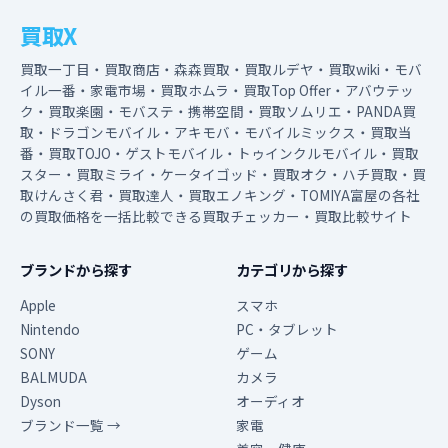
買取X
買取一丁目・買取商店・森森買取・買取ルデヤ・買取wiki・モバ
イル一番・家電市場・買取ホムラ・買取Top Offer・アバウテッ
ク・買取楽園・モバステ・携帯空間・買取ソムリエ・PANDA買
取・ドラゴンモバイル・アキモバ・モバイルミックス・買取当
番・買取TOJO・ゲストモバイル・トゥインクルモバイル・買取
スター・買取ミライ・ケータイゴッド・買取オク・ハチ買取・買
取けんさく君・買取達人・買取エノキング・TOMIYA富屋の各社
の買取価格を一括比較できる買取チェッカー・買取比較サイト
ブランドから探す
カテゴリから探す
Apple
スマホ
Nintendo
PC・タブレット
SONY
ゲーム
BALMUDA
カメラ
Dyson
オーディオ
ブランド一覧 →
家電