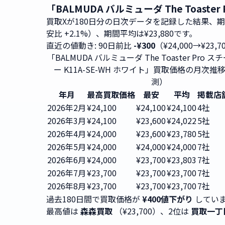
「BALMUDA バルミューダ The Toas
買取Xが180日分の日次データを記録した結果、
安比 +2.1%）、期間平均は¥23,880です。
直近の値動き: 90日前比
-¥300
（¥24,000→¥23,
「BALMUDA バルミューダ The Toaster Pro
ー K11A-SE-WH ホワイト」買取価格の月次推
測）
年月
最高買取価格
最安
平均
掲載店
2026年2月
¥24,100
¥24,100
¥24,100
4社
2026年3月
¥24,100
¥23,600
¥24,022
5社
2026年4月
¥24,000
¥23,600
¥23,780
5社
2026年5月
¥24,000
¥24,000
¥24,000
7社
2026年6月
¥24,000
¥23,700
¥23,803
7社
2026年7月
¥23,700
¥23,700
¥23,700
7社
2026年8月
¥23,700
¥23,700
¥23,700
7社
過去180日間で買取価格が
¥400値下がり
していま
最高値は
森森買取
（¥23,700）、2位は
買取一丁