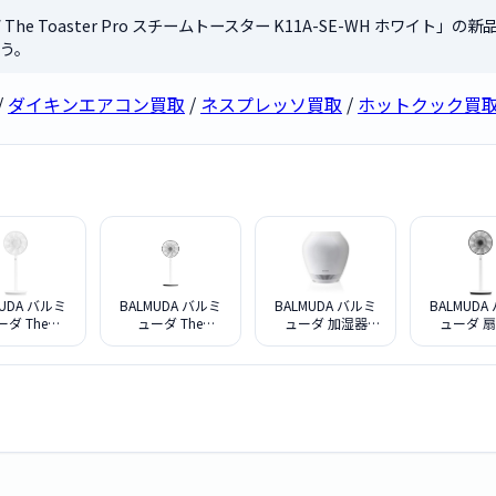
The Toaster Pro スチームトースター K11A-SE-WH ホワイト」
う。
/
ダイキンエアコン買取
/
ネスプレッソ買取
/
ホットクック買
MUDA バルミ
BALMUDA バルミ
BALMUDA バルミ
BALMUDA
ーダ The
ューダ The
ューダ 加湿器
ューダ 
nFan EGF-
GreenFan EGF-
Rain ERN-1100SD-
GreenFan
-WG [ホワイ
1600-WK [ホワイ
WK
1700-WK
xグレー]
トxブラック]
ブラッ