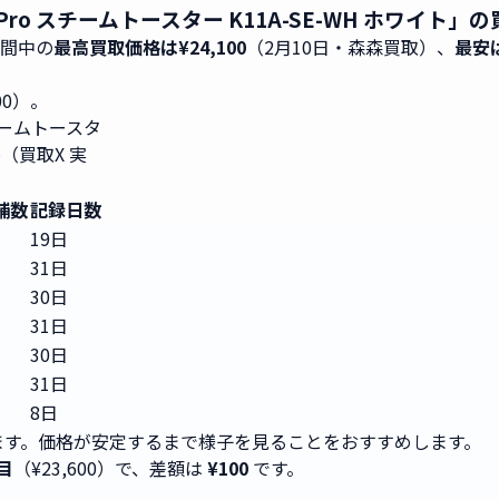
ter Pro スチームトースター K11A-SE-WH ホワイ
期間中の
最高買取価格は¥24,100
（2月10日・森森買取）、
最安は
700）。
 スチームトースタ
移（買取X 実
舗数
記録日数
19日
31日
30日
31日
30日
31日
8日
す。価格が安定するまで様子を見ることをおすすめします。
目
（¥23,600）で、差額は
¥100
です。