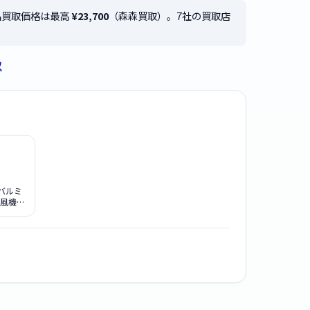
の新品買取価格は最高
¥23,700
（森森買取）。7社の買取店
取
 バルミ
扇風機
 EGF-
 ホワイト
ク