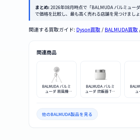
まとめ:
2026年08月時点で「BALMUDA バルミューダ 
で価格を比較し、最も高く売れる店舗を見つけましょ
関連する買取ガイド:
Dyson買取
/
BALMUDA買取
関連商品
BALMUDA バルミ
BALMUDA バルミ
BAL
ューダ 扇風機
ューダ 炊飯器 The
ュ
GreenFan Studio
Gohan K08A-WH
Gree
AGR01JP-WH ホワ
1600
イト
ト
他のBALMUDA製品を見る