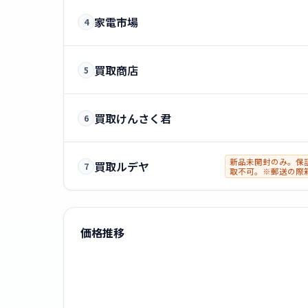
家電市場
4
買取商店
5
買取けんさく君
6
新品未開封のみ。保
買取ルデヤ
7
取不可。※郵送の際
されますと減額の対
(-3,000円)
価格推移