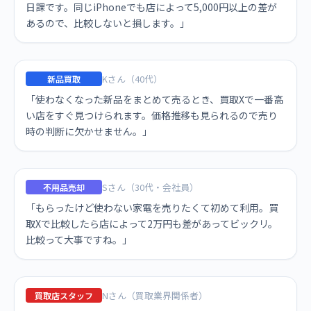
日課です。同じiPhoneでも店によって5,000円以上の差が
あるので、比較しないと損します。」
Kさん（40代）
新品買取
「使わなくなった新品をまとめて売るとき、買取Xで一番高
い店をすぐ見つけられます。価格推移も見られるので売り
時の判断に欠かせません。」
Sさん（30代・会社員）
不用品売却
「もらったけど使わない家電を売りたくて初めて利用。買
取Xで比較したら店によって2万円も差があってビックリ。
比較って大事ですね。」
Nさん（買取業界関係者）
買取店スタッフ