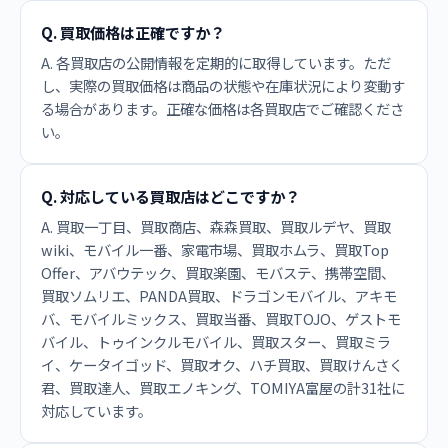
Q. 買取価格は正確ですか？
A. 各買取店の公開情報を定期的に取得しています。ただ
し、実際の買取価格は商品の状態や在庫状況により変動す
る場合があります。正確な価格は各買取店でご確認くださ
い。
Q. 対応している買取店はどこですか？
A. 買取一丁目、買取商店、森森買取、買取ルデヤ、買取
wiki、モバイル一番、家電市場、買取ホムラ、買取Top
Offer、アバウテック、買取楽園、モバステ、携帯空間、
買取ソムリエ、PANDA買取、ドラゴンモバイル、アキモ
バ、モバイルミックス、買取当番、買取TOJO、ゲストモ
バイル、トゥインクルモバイル、買取スター、買取ミラ
イ、ケータイゴッド、買取オク、ハチ買取、買取けんさく
君、買取達人、買取エノキング、TOMIYA富屋の計31社に
対応しています。