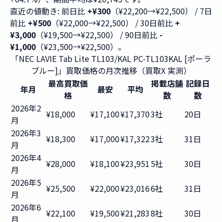
直近の値動き: 前日比
+¥300
（¥22,200→¥22,500） / 7日
前比
+¥500
（¥22,000→¥22,500） / 30日前比
+
¥3,000
（¥19,500→¥22,500） / 90日前比
-
¥1,000
（¥23,500→¥22,500）。
「NEC LAVIE Tab Lite TL103/KAL PC-TL103KAL [ポーラ
ブルー]」買取価格の月次推移（買取X 実測）
最高買取価
掲載店舗
記録日
年月
最安
平均
格
数
数
2026年2
¥18,000
¥17,100
¥17,370
3社
20日
月
2026年3
¥18,300
¥17,000
¥17,322
3社
31日
月
2026年4
¥28,000
¥18,100
¥23,951
5社
30日
月
2026年5
¥25,500
¥22,000
¥23,016
6社
31日
月
2026年6
¥22,100
¥19,500
¥21,283
8社
30日
月