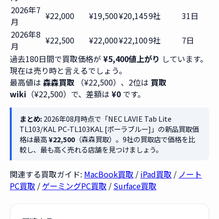
2026年7
¥22,000
¥19,500
¥20,145
9社
31日
月
2026年8
¥22,500
¥22,000
¥22,100
9社
7日
月
過去180日間で買取価格が
¥5,400値上がり
しています。
現在は売り時と言えるでしょう。
最高値は
森森買取
（¥22,500）、2位は
買取
wiki
（¥22,500）で、差額は
¥0
です。
まとめ:
2026年08月時点で「NEC LAVIE Tab Lite
TL103/KAL PC-TL103KAL [ポーラブルー]」の新品買取価
格は最高
¥22,500
（森森買取）。9社の買取店で価格を比
較し、最も高く売れる店舗を見つけましょう。
関連する買取ガイド:
MacBook買取
/
iPad買取
/
ノート
PC買取
/
ゲーミングPC買取
/
Surface買取