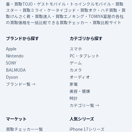
番・買取TOJO・ゲストモバイル・トゥインクルモバイル・買取
スター・買取ミライ・ケータイゴッド・買取オク・ハチ買取・買
取けんさく君・買取達人・買取エノキング・TOMIYA富屋の各社
の買取価格を一括比較できる買取チェッカー・買取比較サイト
ブランドから探す
カテゴリから探す
Apple
スマホ
Nintendo
PC・タブレット
SONY
ゲーム
BALMUDA
カメラ
Dyson
オーディオ
ブランド一覧 →
家電
美容・健康
時計
カテゴリ一覧 →
マーケット
人気シリーズ
買取チェッカー一覧
iPhone 17シリーズ