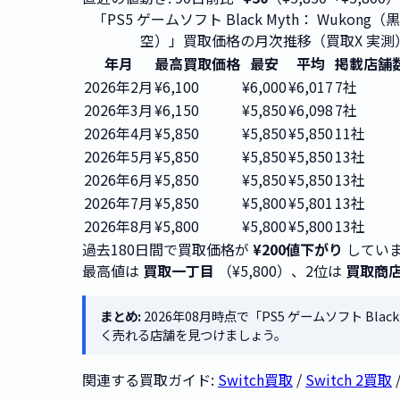
「PS5 ゲームソフト Black Myth： Wukong
空）」買取価格の月次推移（買取X 実測
年月
最高買取価格
最安
平均
掲載店舗
2026年2月
¥6,100
¥6,000
¥6,017
7社
2026年3月
¥6,150
¥5,850
¥6,098
7社
2026年4月
¥5,850
¥5,850
¥5,850
11社
2026年5月
¥5,850
¥5,850
¥5,850
13社
2026年6月
¥5,850
¥5,850
¥5,850
13社
2026年7月
¥5,850
¥5,800
¥5,801
13社
2026年8月
¥5,800
¥5,800
¥5,800
13社
過去180日間で買取価格が
¥200値下がり
していま
最高値は
買取一丁目
（¥5,800）、2位は
買取商
まとめ:
2026年08月時点で「PS5 ゲームソフト Bl
く売れる店舗を見つけましょう。
関連する買取ガイド:
Switch買取
/
Switch 2買取