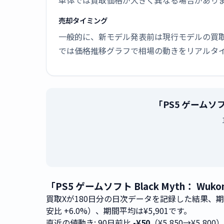
単体では買取価格が大きく異なる場合があり
売却タイミング
一般的に、新モデル発表前は現行モデルの買
では価格推移グラフで相場の動きをリアルタ
「PS5 ゲームソ
「PS5 ゲームソフト Black Myth：
買取Xが180日分の日次データを記録した結果、
安比 +6.0%）、期間平均は¥5,901です。
直近の値動き: 90日前比
-¥50
（¥5,850→¥5,800