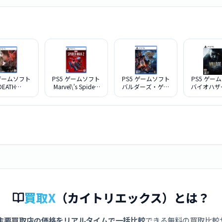
 ゲームソフト
PS5 ゲームソフト
PS5 ゲームソフト
PS5 ゲー
DEATH
Marvel\'s Spider-
バルダーズ・ゲー
バイオハザ
NDING 2:ON
Man 2 パッケージ
ト3 スパイク・チ
ィレッジ Z V
BEACH [通常
版
ュンソフト
CJS00048
買取X
（カイトリエックス）とは？
主要買取店の価格をリアルタイムで一括比較
できる無料の買取比較