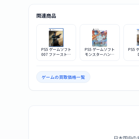
関連商品
PS5 ゲームソフト
PS5 ゲームソフト
PS5
007 ファースト・
モンスターハンタ
ライト ELJM-
ーストーリーズ３
STRA
30834
〜運命の双竜〜 ス
THE 
タンダードエディ
版] E
ション
ゲームの買取価格一覧
日本国内の