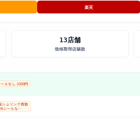
楽天
13店舗
価格取得店舗数
Nシールなし-1000円
再シュリンク買取
IONシールな