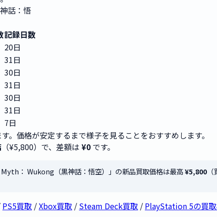
（黒神話：悟
）
数
記録日数
20日
31日
30日
31日
30日
31日
7日
す。価格が安定するまで様子を見ることをおすすめします。
店
（¥5,800）で、差額は
¥0
です。
ack Myth： Wukong（黒神話：悟空）」の新品買取価格は最高
¥5,800
（
/
PS5買取
/
Xbox買取
/
Steam Deck買取
/
PlayStation 5の