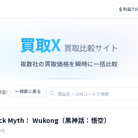
利益TO
買取X
買取比較サイト
複数社の買取価格を瞬時に一括比較
←
検索に戻る
：悟空）
ack Myth： Wukong（黒神話：悟空）
分前