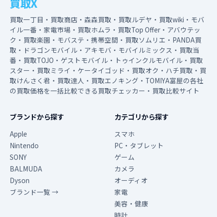
買取X
買取一丁目・買取商店・森森買取・買取ルデヤ・買取wiki・モバ
イル一番・家電市場・買取ホムラ・買取Top Offer・アバウテッ
ク・買取楽園・モバステ・携帯空間・買取ソムリエ・PANDA買
取・ドラゴンモバイル・アキモバ・モバイルミックス・買取当
番・買取TOJO・ゲストモバイル・トゥインクルモバイル・買取
スター・買取ミライ・ケータイゴッド・買取オク・ハチ買取・買
取けんさく君・買取達人・買取エノキング・TOMIYA富屋の各社
の買取価格を一括比較できる買取チェッカー・買取比較サイト
ブランドから探す
カテゴリから探す
Apple
スマホ
Nintendo
PC・タブレット
SONY
ゲーム
BALMUDA
カメラ
Dyson
オーディオ
ブランド一覧 →
家電
美容・健康
時計