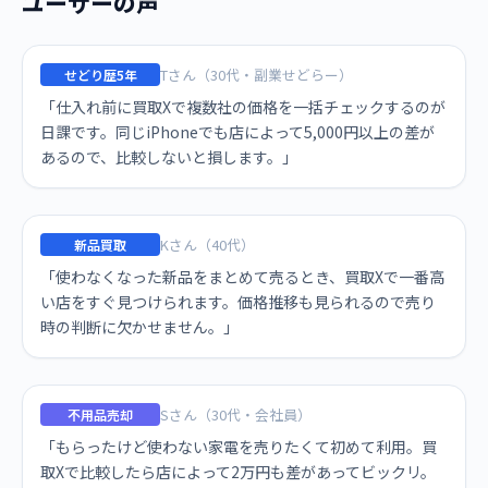
ユーザーの声
Tさん（30代・副業せどらー）
せどり歴5年
「仕入れ前に買取Xで複数社の価格を一括チェックするのが
日課です。同じiPhoneでも店によって5,000円以上の差が
あるので、比較しないと損します。」
Kさん（40代）
新品買取
「使わなくなった新品をまとめて売るとき、買取Xで一番高
い店をすぐ見つけられます。価格推移も見られるので売り
時の判断に欠かせません。」
Sさん（30代・会社員）
不用品売却
「もらったけど使わない家電を売りたくて初めて利用。買
取Xで比較したら店によって2万円も差があってビックリ。