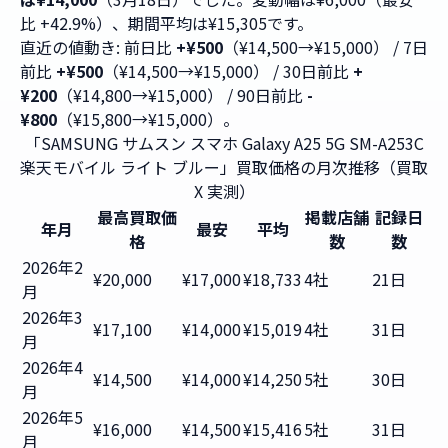
比 +42.9%）、期間平均は¥15,305です。
直近の値動き: 前日比
+¥500
（¥14,500→¥15,000） / 7日
前比
+¥500
（¥14,500→¥15,000） / 30日前比
+
¥200
（¥14,800→¥15,000） / 90日前比
-
¥800
（¥15,800→¥15,000）。
「SAMSUNG サムスン スマホ Galaxy A25 5G SM-A253C
楽天モバイル ライト ブルー」買取価格の月次推移（買取
X 実測）
最高買取価
掲載店舗
記録日
年月
最安
平均
格
数
数
2026年2
¥20,000
¥17,000
¥18,733
4社
21日
月
2026年3
¥17,100
¥14,000
¥15,019
4社
31日
月
2026年4
¥14,500
¥14,000
¥14,250
5社
30日
月
2026年5
¥16,000
¥14,500
¥15,416
5社
31日
月